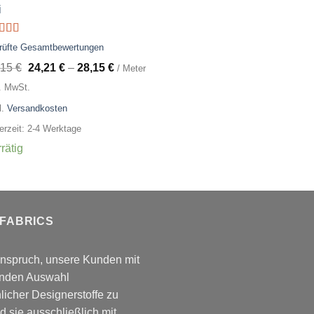
i
ertet
rüfte Gesamtbewertungen
t
5.00
von
,15
€
24,21
€
–
28,15
€
/ Meter
l. MwSt.
l.
Versandkosten
ferzeit: 2-4 Werktage
rätig
 FABRICS
Anspruch, unsere Kunden mit
enden Auswahl
icher Designerstoffe zu
d sie ausschließlich mit