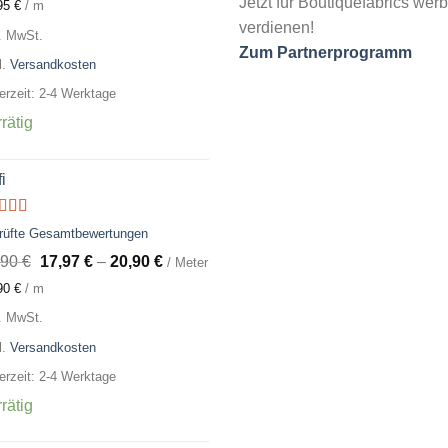
Jetzt für Boutiquefabrics we
95
€
/
m
verdienen!
l. MwSt.
Zum Partnerprogramm
l.
Versandkosten
ferzeit: 2-4 Werktage
rätig
i
ertet
rüfte Gesamtbewertungen
t
5.00
von
,90
€
17,97
€
–
20,90
€
/ Meter
90
€
/
m
l. MwSt.
l.
Versandkosten
ferzeit: 2-4 Werktage
rätig