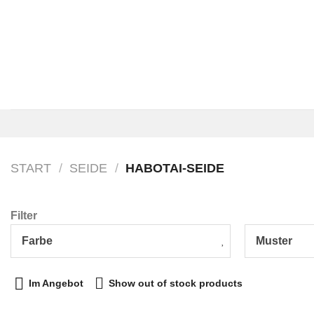
Zum
Inhalt
springen
START
/
SEIDE
/
HABOTAI-SEIDE
Filter
Farbe
Muster
Im Angebot
Show out of stock products