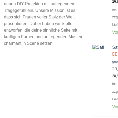
26,
neuen DIY-Projekten mit aufregendem
ink
Tragegefühl ein. Unsere Mission ist es,
dass sich Frauen voller Stolz der Welt
zzg
präsentieren. Daher haben wir Stoffe
Lie
entworfen, die deine sinnliche Seite mit
Vor
kräftigen Farben und aufregenden Mustern
charmant in Scene setzen.
Saf
Bew
gep
mi
5
20
20,
ink
zzg
Lie
Vor