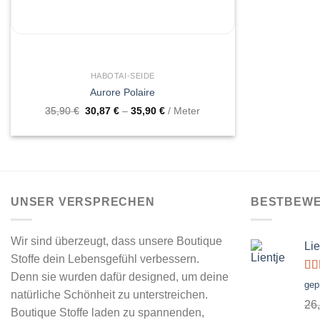
SCHNELLANSICHT
HABOTAI-SEIDE
Aurore Polaire
35,90
€
30,87
€
–
35,90
€
/ Meter
UNSER VERSPRECHEN
BESTBEWE
Wir sind überzeugt, dass unsere Boutique
Lie
Stoffe dein Lebensgefühl verbessern.
Denn sie wurden dafür designed, um deine
Bew
gep
mi
natürliche Schönheit zu unterstreichen.
5
26
Boutique Stoffe laden zu spannenden,