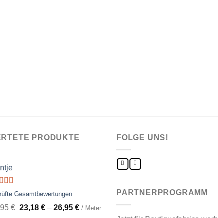
RTETE PRODUKTE
FOLGE UNS!
ntje
ertet
PARTNERPROGRAMM
rüfte Gesamtbewertungen
t
5.00
von
,95
€
23,18
€
–
26,95
€
/ Meter