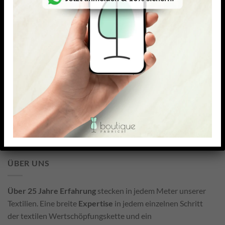
Vorrätig
FOLGE UNS!
PARTNERPROGRAMM
Jetzt für Boutiquefabrics werben und Geld verdienen!
Zum Partnerprogramm
ÜBER UNS
Über 25 Jahre Erfahrung
stecken in jedem Meter unserer
Textilien. Eine breite
Expertise
in jedem einzelnen Schritt
der textilen Wertschöpfungskette und ein