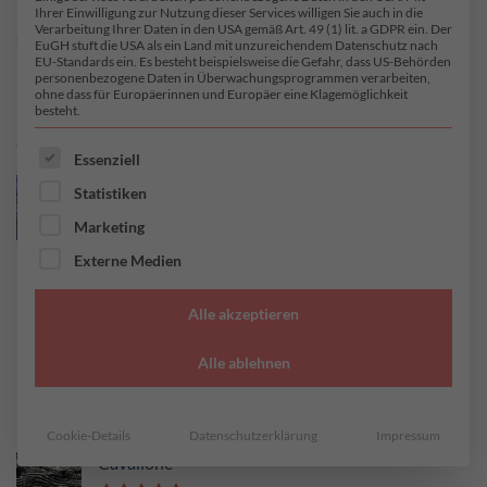
präsentieren. Daher haben wir Stoffe entworfen, die deine
Ihrer Einwilligung zur Nutzung dieser Services willigen Sie auch in die
Verarbeitung Ihrer Daten in den USA gemäß Art. 49 (1) lit. a GDPR ein. Der
sinnliche Seite mit kräftigen Farben und aufregenden
EuGH stuft die USA als ein Land mit unzureichendem Datenschutz nach
EU-Standards ein. Es besteht beispielsweise die Gefahr, dass US-Behörden
Mustern charmant in Scene setzen.
personenbezogene Daten in Überwachungsprogrammen verarbeiten,
ohne dass für Europäerinnen und Europäer eine Klagemöglichkeit
besteht.
BESTBEWERTETE PRODUKTE
ES FOLGT EINE LISTE DER SERVICE-GRUPPEN, FÜR DI
Essenziell
Silje
Statistiken
Marketing
Bewertet
geprüfte Gesamtbewertungen
mit
5.00
Externe Medien
28,15
€
24,21
€
–
28,15
€
von 5
/ Meter
inkl. MwSt.
Alle akzeptieren
zzgl.
Versandkosten
Alle ablehnen
Lieferzeit: 2-4 Werktage
Nur noch 0.7 vorrätig
Cookie-Details
Datenschutzerklärung
Impressum
Cavallone