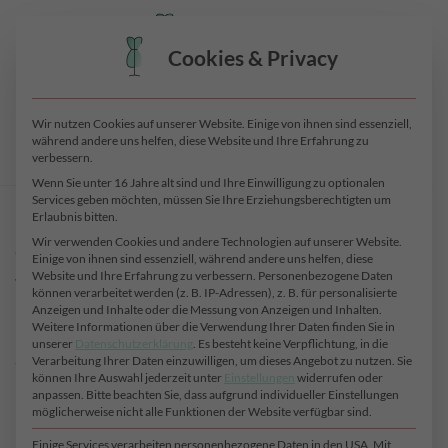
Zum
0
Inhalt
Cookies & Privacy
springen
[AffiliatesHome]
Wir nutzen Cookies auf unserer Website. Einige von ihnen sind essenziell,
während andere uns helfen, diese Website und Ihre Erfahrung zu
verbessern.
Wenn Sie unter 16 Jahre alt sind und Ihre Einwilligung zu optionalen
Services geben möchten, müssen Sie Ihre Erziehungsberechtigten um
Erlaubnis bitten.
UNSER VERSPRECHEN
Wir verwenden Cookies und andere Technologien auf unserer Website.
Einige von ihnen sind essenziell, während andere uns helfen, diese
Website und Ihre Erfahrung zu verbessern.
Personenbezogene Daten
Wir sind überzeugt, dass unsere Boutique Stoffe dein
können verarbeitet werden (z. B. IP-Adressen), z. B. für personalisierte
Lebensgefühl verbessern.
Anzeigen und Inhalte oder die Messung von Anzeigen und Inhalten.
Weitere Informationen über die Verwendung Ihrer Daten finden Sie in
Denn sie wurden dafür designed, um deine natürliche
unserer
Datenschutzerklärung
.
Es besteht keine Verpflichtung, in die
Schönheit zu unterstreichen.
Verarbeitung Ihrer Daten einzuwilligen, um dieses Angebot zu nutzen.
Sie
können Ihre Auswahl jederzeit unter
Einstellungen
widerrufen oder
Boutique Stoffe laden zu spannenden, neuen DIY-
anpassen.
Bitte beachten Sie, dass aufgrund individueller Einstellungen
Projekten mit aufregendem Tragegefühl ein. Unsere
möglicherweise nicht alle Funktionen der Website verfügbar sind.
Mission ist es, dass sich Frauen voller Stolz der Welt
Einige Services verarbeiten personenbezogene Daten in den USA. Mit