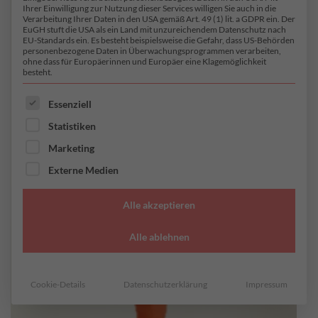
Ihrer Einwilligung zur Nutzung dieser Services willigen Sie auch in die
Verarbeitung Ihrer Daten in den USA gemäß Art. 49 (1) lit. a GDPR ein. Der
EuGH stuft die USA als ein Land mit unzureichendem Datenschutz nach
EU-Standards ein. Es besteht beispielsweise die Gefahr, dass US-Behörden
personenbezogene Daten in Überwachungsprogrammen verarbeiten,
ohne dass für Europäerinnen und Europäer eine Klagemöglichkeit
besteht.
ES FOLGT EINE LISTE DER SERVICE-GRUPPEN, FÜR DI
Essenziell
Statistiken
Marketing
Externe Medien
Alle akzeptieren
Alle ablehnen
Cookie-Details
Datenschutzerklärung
Impressum