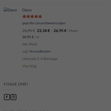
Denn
Bewertet
geprüfte Gesamtbewertungen
mit
5.00
26,95
€
23,18
€
–
26,95
€
von 5
/ Meter
26,95
€
/
m
inkl. MwSt.
zzgl.
Versandkosten
Lieferzeit: 2-4 Werktage
Vorrätig
FOLGE UNS!