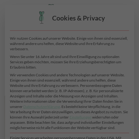
Zum
0
Inhalt
Cookies & Privacy
springen
Galerie
Wir nutzen Cookies auf unserer Website. Einige von ihnen sind essenziell,
während andere uns helfen, diese Website und Ihre Erfahrung zu
verbessern.
Ganz nach unserem Motto „Zeig dich, denn du bist schön!“.
Wenn Sie unter 16 Jahre alt sind und Ihre Einwilligung zu optionalen
Services geben möchten, müssen Sie Ihre Erziehungsberechtigten um
Wir präsentieren unsere traumhaften Kundinnen und ihre
Erlaubnis bitten.
wunderschöne DIY-Mode aus exklusiven Boutique-Stoffen.
Wir verwenden Cookies und andere Technologien auf unserer Website.
Einige von ihnen sind essenziell, während andere uns helfen, diese
Website und Ihre Erfahrung zu verbessern.
Personenbezogene Daten
können verarbeitet werden (z. B. IP-Adressen), z. B. für personalisierte
Anzeigen und Inhalte oder die Messung von Anzeigen und Inhalten.
Weitere Informationen über die Verwendung Ihrer Daten finden Sie in
unserer
Datenschutzerklärung
.
Es besteht keine Verpflichtung, in die
Verarbeitung Ihrer Daten einzuwilligen, um dieses Angebot zu nutzen.
Sie
können Ihre Auswahl jederzeit unter
Einstellungen
widerrufen oder
anpassen.
Bitte beachten Sie, dass aufgrund individueller Einstellungen
möglicherweise nicht alle Funktionen der Website verfügbar sind.
Einige Services verarbeiten personenbezogene Daten in den USA. Mit