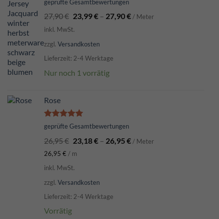
Bewertet
geprüfte Gesamtbewertungen
mit
5.00
27,90
€
23,99
€
–
27,90
€
von 5
/ Meter
inkl. MwSt.
zzgl.
Versandkosten
Lieferzeit: 2-4 Werktage
Nur noch 1 vorrätig
Rose
Bewertet
geprüfte Gesamtbewertungen
mit
5.00
26,95
€
23,18
€
–
26,95
€
von 5
/ Meter
26,95
€
/
m
inkl. MwSt.
zzgl.
Versandkosten
Lieferzeit: 2-4 Werktage
Vorrätig