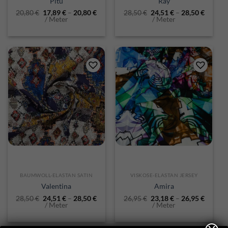
Pitu
Ray
20,80
€
17,89
€
–
20,80
€
28,50
€
24,51
€
–
28,50
€
/ Meter
/ Meter
BAUMWOLL-ELASTAN SATIN
VISKOSE-ELASTAN JERSEY
Valentina
Amira
28,50
€
24,51
€
–
28,50
€
26,95
€
23,18
€
–
26,95
€
/ Meter
/ Meter