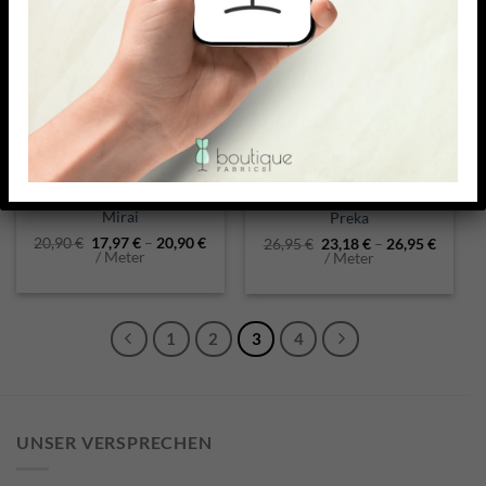
(2)
5.00
out of 5
POLYESTER-ELASTAN SEIDENJERSEY
VISKOSE-ELASTAN JERSEY
Mirai
Preka
20,90
€
17,97
€
–
20,90
€
26,95
€
23,18
€
–
26,95
€
/ Meter
/ Meter
1
2
3
4
UNSER VERSPRECHEN