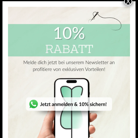
X
(1)
4.00
out of 5
VISKOSE-ELASTAN JERSEY
VISKOSE-ELASTAN JERSEY
Sai
Takara
26,95
€
23,18
€
–
26,95
€
26,95
€
23,18
€
–
26,95
€
/ Meter
/ Meter