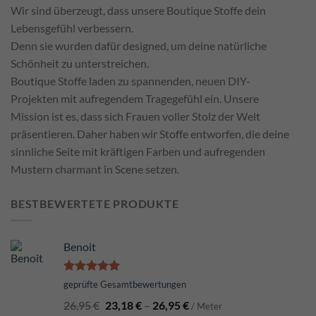
Wir sind überzeugt, dass unsere Boutique Stoffe dein
Lebensgefühl verbessern.
Denn sie wurden dafür designed, um deine natürliche
Schönheit zu unterstreichen.
Boutique Stoffe laden zu spannenden, neuen DIY-
Projekten mit aufregendem Tragegefühl ein. Unsere
Mission ist es, dass sich Frauen voller Stolz der Welt
präsentieren. Daher haben wir Stoffe entworfen, die deine
sinnliche Seite mit kräftigen Farben und aufregenden
Mustern charmant in Scene setzen.
BESTBEWERTETE PRODUKTE
Benoit
Bewertet
geprüfte Gesamtbewertungen
mit
5.00
26,95
€
23,18
€
–
26,95
€
von 5
/ Meter