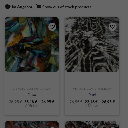
Im Angebot
Show out of stock products
VISKOSE-ELASTAN JERSEY
VISKOSE-ELASTAN JERSEY
Dina
Ruri
26,95
€
23,18
€
–
26,95
€
26,95
€
23,18
€
–
26,95
€
/ Meter
/ Meter