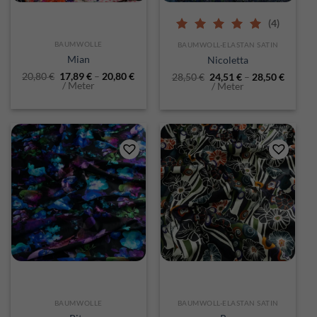
(4)
5.00
out of 5
BAUMWOLLE
BAUMWOLL-ELASTAN SATIN
Mian
Nicoletta
20,80
€
17,89
€
–
20,80
€
28,50
€
24,51
€
–
28,50
€
/ Meter
/ Meter
BAUMWOLLE
BAUMWOLL-ELASTAN SATIN