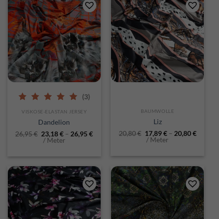
(3)
5.00
out of 5
BAUMWOLLE
VISKOSE-ELASTAN JERSEY
Liz
Dandelion
20,80
€
17,89
€
–
20,80
€
26,95
€
23,18
€
–
26,95
€
/ Meter
/ Meter