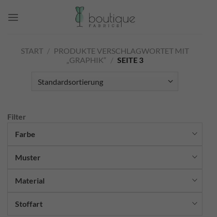
Zum
0
Inhalt
springen
START
/
PRODUKTE VERSCHLAGWORTET MIT
„GRAPHIK“
/
SEITE 3
Filter
Farbe
Muster
Material
Stoffart