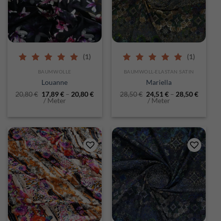
(1)
(1)
5.00
out of 5
5.00
out of 5
BAUMWOLLE
BAUMWOLL-ELASTAN SATIN
Louanne
Mariella
20,80
€
17,89
€
–
20,80
€
28,50
€
24,51
€
–
28,50
€
/ Meter
/ Meter