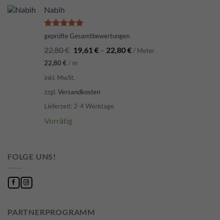
Nabih
Bewertet
geprüfte Gesamtbewertungen
mit
5.00
22,80
€
19,61
€
–
22,80
€
von 5
/ Meter
22,80
€
/
m
inkl. MwSt.
zzgl.
Versandkosten
Lieferzeit: 2-4 Werktage
Vorrätig
FOLGE UNS!
PARTNERPROGRAMM