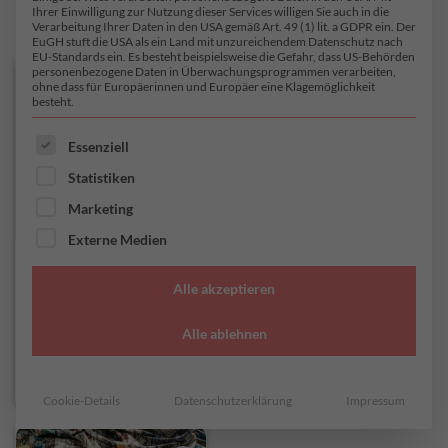
Ihrer Einwilligung zur Nutzung dieser Services willigen Sie auch in die
Im Angebot
Show out of stock products
Verarbeitung Ihrer Daten in den USA gemäß Art. 49 (1) lit. a GDPR ein. Der
EuGH stuft die USA als ein Land mit unzureichendem Datenschutz nach
EU-Standards ein. Es besteht beispielsweise die Gefahr, dass US-Behörden
personenbezogene Daten in Überwachungsprogrammen verarbeiten,
ohne dass für Europäerinnen und Europäer eine Klagemöglichkeit
besteht.
ES FOLGT EINE LISTE DER SERVICE-GRUPPEN, FÜR DI
Essenziell
Statistiken
Marketing
Externe Medien
(1)
(1)
Alle akzeptieren
5.00
out of 5
5.00
out of 5
T-SHIRT STOFFE
BAUMWOLL-ELASTAN JERSEY
Alle ablehnen
Swema
Nea
26,95
€
23,18
€
–
26,95
€
22,80
€
19,61
€
–
22,80
€
/ Meter
/ Meter
Cookie-Details
Datenschutzerklärung
Impressum