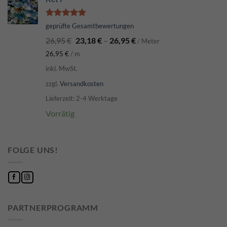
Bewertet
geprüfte Gesamtbewertungen
mit
5.00
26,95
€
23,18
€
–
26,95
€
von 5
/ Meter
26,95
€
/
m
inkl. MwSt.
zzgl.
Versandkosten
Lieferzeit: 2-4 Werktage
Vorrätig
FOLGE UNS!
PARTNERPROGRAMM