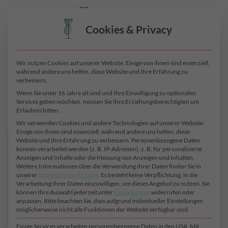
Zum
0
Inhalt
Cookies & Privacy
springen
START
/
PRODUKTE VERSCHLAGWORTET MIT
„OVAL“
Wir nutzen Cookies auf unserer Website. Einige von ihnen sind essenziell,
während andere uns helfen, diese Website und Ihre Erfahrung zu
verbessern.
Wenn Sie unter 16 Jahre alt sind und Ihre Einwilligung zu optionalen
Services geben möchten, müssen Sie Ihre Erziehungsberechtigten um
Erlaubnis bitten.
Filter
Wir verwenden Cookies und andere Technologien auf unserer Website.
Einige von ihnen sind essenziell, während andere uns helfen, diese
Farbe
Website und Ihre Erfahrung zu verbessern.
Personenbezogene Daten
können verarbeitet werden (z. B. IP-Adressen), z. B. für personalisierte
Anzeigen und Inhalte oder die Messung von Anzeigen und Inhalten.
Muster
Weitere Informationen über die Verwendung Ihrer Daten finden Sie in
unserer
Datenschutzerklärung
.
Es besteht keine Verpflichtung, in die
Verarbeitung Ihrer Daten einzuwilligen, um dieses Angebot zu nutzen.
Sie
Material
können Ihre Auswahl jederzeit unter
Einstellungen
widerrufen oder
anpassen.
Bitte beachten Sie, dass aufgrund individueller Einstellungen
möglicherweise nicht alle Funktionen der Website verfügbar sind.
Stoffart
Einige Services verarbeiten personenbezogene Daten in den USA. Mit