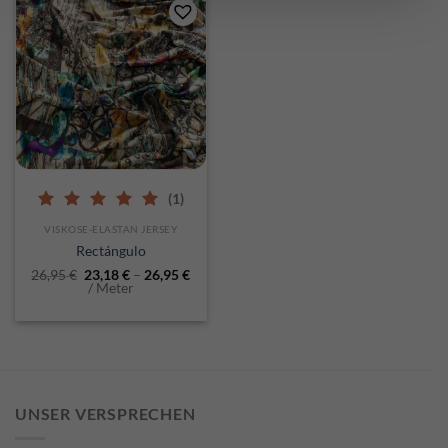
(1)
5.00
out of 5
VISKOSE-ELASTAN JERSEY
Rectángulo
26,95
€
23,18
€
–
26,95
€
/ Meter
UNSER VERSPRECHEN