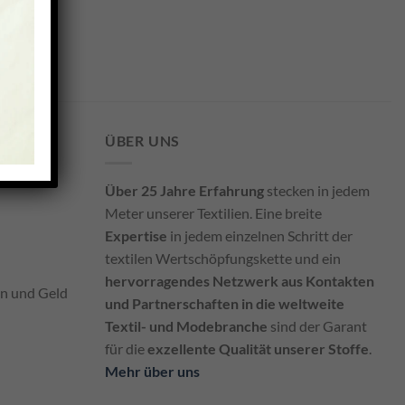
ÜBER UNS
Über 25 Jahre Erfahrung
stecken in jedem
Meter unserer Textilien. Eine breite
Expertise
in jedem einzelnen Schritt der
textilen Wertschöpfungskette und ein
hervorragendes Netzwerk aus Kontakten
en und Geld
und Partnerschaften in die weltweite
Textil- und Modebranche
sind der Garant
für die
exzellente Qualität unserer Stoffe
.
Mehr über uns