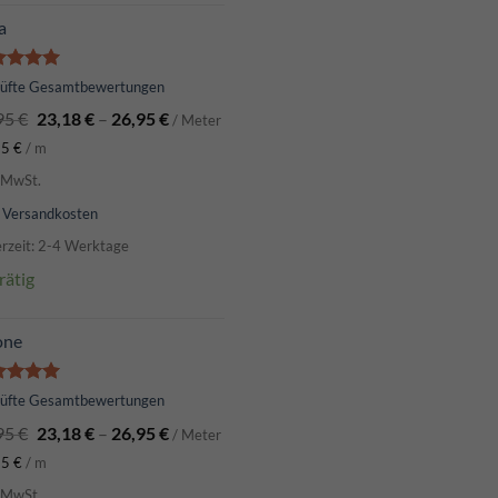
a
ertet
rüfte Gesamtbewertungen
t
5.00
95
€
23,18
€
–
26,95
€
 5
/ Meter
95
€
/
m
. MwSt.
.
Versandkosten
erzeit: 2-4 Werktage
rätig
one
ertet
rüfte Gesamtbewertungen
t
5.00
95
€
23,18
€
–
26,95
€
 5
/ Meter
95
€
/
m
. MwSt.