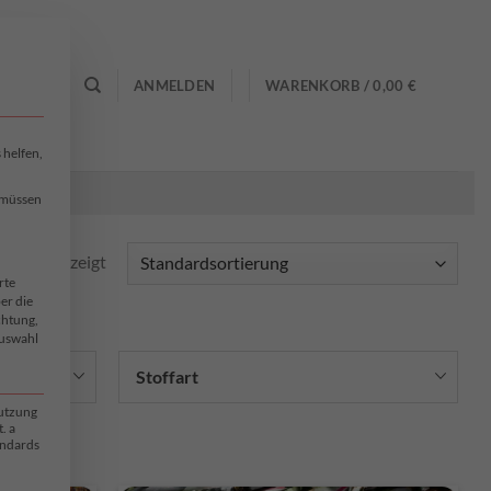
0
ANMELDEN
WARENKORB /
0,00
€
 helfen,
, müssen
rden angezeigt
rte
er die
chtung,
Auswahl
Stoffart
Nutzung
. a
andards