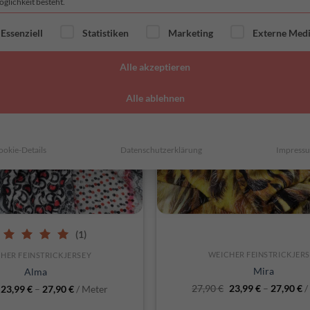
glichkeit besteht.
OLGT EINE LISTE DER SERVICE-GRUPPEN, FÜR DIE EINE E
NEU
Essenziell
Statistiken
Marketing
Externe Med
Alle akzeptieren
Alle ablehnen
ookie-Details
Datenschutzerklärung
Impress
CHNELLANSICHT
SCHNELLANSICHT
(1)
0
out of 5
WEICHER FEINSTRICKJER
HER FEINSTRICKJERSEY
Mira
Alma
27,90
€
23,99
€
–
27,90
€
/
23,99
€
–
27,90
€
/ Meter