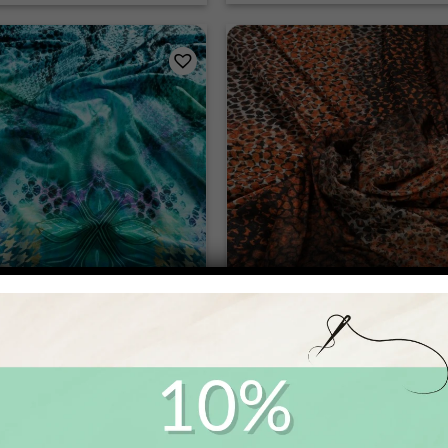
CHNELLANSICHT
SCHNELLANSICHT
(3)
0
out of 5
POLYESTER-ELASTAN SEIDEN
KOSE-ELASTAN JERSEY
Mei II
Kazè
20,90
€
17,97
€
–
20,90
€
/
23,18
€
–
26,95
€
/ Meter