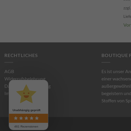
zzgl
Lief
Vor
RECHTLICHES
BOUTIQUE 
AGB
Es ist unser A
Widerrufsbelehrung
einer wachse
Datenschutzbelehrung
außergewöhnli
Impressum
begeistern und
Stoffen von Sp
Unabhängig geprüft
461 Rezensionen