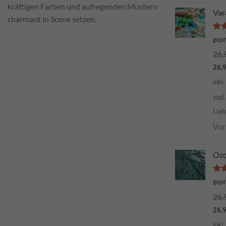
kräftigen Farben und aufregenden Mustern
Var
charmant in Scene setzen.
Bew
gep
mi
26,
von
26,
inkl
zzgl
Lief
Vor
Oz
Bew
gep
mi
26,
von
26,
inkl