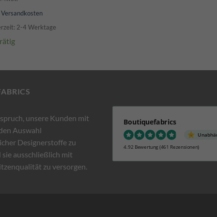
.
Versandkosten
erzeit: 2-4 Werktage
rätig
FABRICS
nspruch, unsere Kunden mit
Boutiquefabrics
nden Auswahl
Unabhän
cher Designerstoffe zu
4.92 Bewertung
(461 Rezensionen)
 sie ausschließlich mit
itzenqualität zu versorgen.