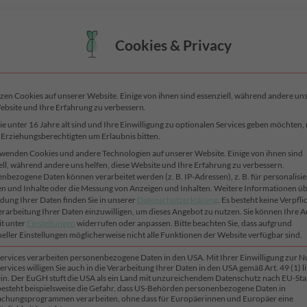
Cookies & Privacy
zen Cookies auf unserer Website. Einige von ihnen sind essenziell, während andere uns
ebsite und Ihre Erfahrung zu verbessern.
SHOP
NEUHEITEN
STOFFE
SONDERSTOFFE
SAISON
e unter 16 Jahre alt sind und Ihre Einwilligung zu optionalen Services geben möchten
e Erziehungsberechtigten um Erlaubnis bitten.
wenden Cookies und andere Technologien auf unserer Website. Einige von ihnen sind
Alle 9 Ergebnisse we
TIL“
ell, während andere uns helfen, diese Website und Ihre Erfahrung zu verbessern.
nbezogene Daten können verarbeitet werden (z. B. IP-Adressen), z. B. für personalisie
n und Inhalte oder die Messung von Anzeigen und Inhalten.
Weitere Informationen üb
ung Ihrer Daten finden Sie in unserer
Datenschutzerklärung
.
Es besteht keine Verpfli
Verarbeitung Ihrer Daten einzuwilligen, um dieses Angebot zu nutzen.
Sie können Ihre 
it unter
Einstellungen
widerrufen oder anpassen.
Bitte beachten Sie, dass aufgrund
Material
ueller Einstellungen möglicherweise nicht alle Funktionen der Website verfügbar sind.
Services verarbeiten personenbezogene Daten in den USA. Mit Ihrer Einwilligung zur 
ervices willigen Sie auch in die Verarbeitung Ihrer Daten in den USA gemäß Art. 49 (1) lit
n. Der EuGH stuft die USA als ein Land mit unzureichendem Datenschutz nach EU-St
 besteht beispielsweise die Gefahr, dass US-Behörden personenbezogene Daten in
chungsprogrammen verarbeiten, ohne dass für Europäerinnen und Europäer eine