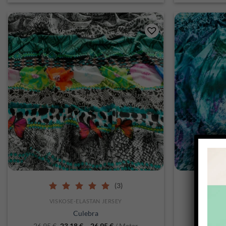
SCHNELLANSICHT
S
(3)
5.00
out of 5
5.0
VISKOSE-ELASTAN JERSEY
VIS
Culebra
26,95
€
23,18
€
–
26,95
€
/ Meter
26,95
€