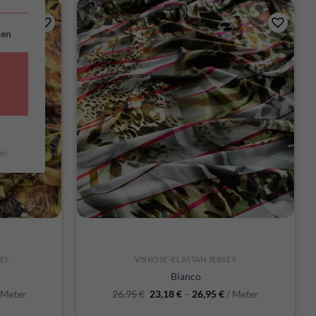
INWILLIGUNG ERTEILT WERDEN KANN. DIE ERSTE SERVICE-G
ien
um
SCHNELLANSICHT
SEY
VISKOSE-ELASTAN JERSEY
Bianco
 Meter
26,95
€
23,18
€
–
26,95
€
/ Meter