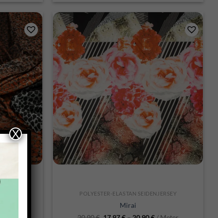
X
SCHNELLANSICHT
JERSEY
POLYESTER-ELASTAN SEIDENJERSEY
Mirai
 Meter
20,90
€
17,97
€
–
20,90
€
/ Meter