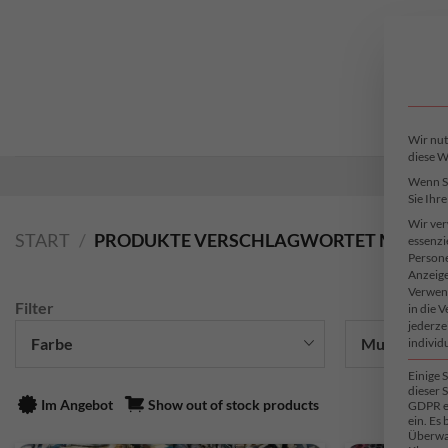
Zum
Inhalt
springen
Wir nut
diese W
Wenn Si
Sie Ihr
Wir ver
START
/
PRODUKTE VERSCHLAGWORTET MIT „REP
essenzi
Persone
Anzeige
Verwend
Filter
in die 
jederze
Farbe
Muster
individ
Einige 
dieser S
Im Angebot
Show out of stock products
GDPR ei
ein. Es
Überwa