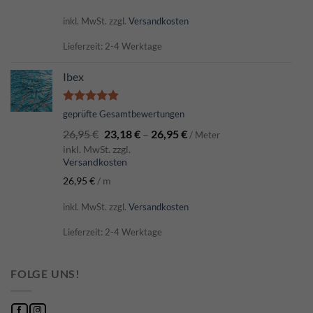
inkl. MwSt.
zzgl.
Versandkosten
Lieferzeit: 2-4 Werktage
Ibex
Bewertet
geprüfte Gesamtbewertungen
mit
5.00
26,95
€
23,18
€
–
26,95
€
von 5
/ Meter
inkl. MwSt. zzgl.
Versandkosten
26,95
€
/
m
inkl. MwSt.
zzgl.
Versandkosten
Lieferzeit: 2-4 Werktage
FOLGE UNS!