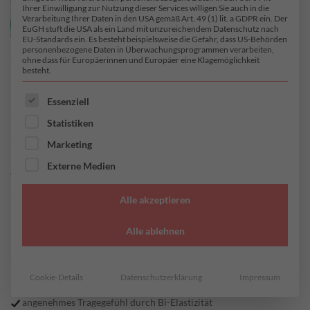
Ihrer Einwilligung zur Nutzung dieser Services willigen Sie auch in die
Verarbeitung Ihrer Daten in den USA gemäß Art. 49 (1) lit. a GDPR ein. Der
EuGH stuft die USA als ein Land mit unzureichendem Datenschutz nach
EU-Standards ein. Es besteht beispielsweise die Gefahr, dass US-Behörden
personenbezogene Daten in Überwachungsprogrammen verarbeiten,
ohne dass für Europäerinnen und Europäer eine Klagemöglichkeit
besteht.
ES FOLGT EINE LISTE DER SERVICE-GRUPPEN, FÜR DI
Essenziell
Statistiken
START
/
JERSEY
/
VISKOSE-ELASTAN JERSEY
Marketing
Alea
Externe Medien
Alle akzeptieren
Alle ablehnen
26,95
€
/ Meter
inkl. MwSt. zzgl.
Versandkosten
Cookie-Details
Datenschutzerklärung
Impressum
einfach zu verarbeiten da Stoff nicht einrollt
angenehmes Tragegefühl durch Bi-Elastizität