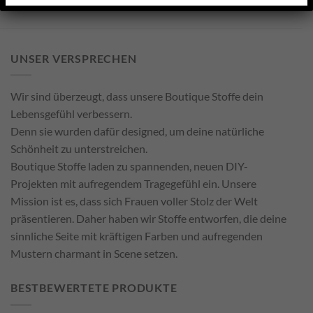
UNSER VERSPRECHEN
Wir sind überzeugt, dass unsere Boutique Stoffe dein
Lebensgefühl verbessern.
Denn sie wurden dafür designed, um deine natürliche
Schönheit zu unterstreichen.
Boutique Stoffe laden zu spannenden, neuen DIY-
Projekten mit aufregendem Tragegefühl ein. Unsere
Mission ist es, dass sich Frauen voller Stolz der Welt
präsentieren. Daher haben wir Stoffe entworfen, die deine
sinnliche Seite mit kräftigen Farben und aufregenden
Mustern charmant in Scene setzen.
BESTBEWERTETE PRODUKTE