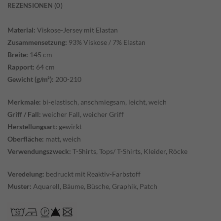
REZENSIONEN (0)
Material:
Viskose-Jersey mit Elastan
Zusammensetzung:
93% Viskose / 7% Elastan
Breite:
145 cm
Rapport:
64 cm
Gewicht (g/m²):
200-210
Merkmale:
bi-elastisch, anschmiegsam, leicht, weich
Griff / Fall:
weicher Fall, weicher Griff
Herstellungsart:
gewirkt
Oberfläche:
matt, weich
Verwendungszweck:
T-Shirts, Tops/ T-Shirts, Kleider, Röcke
Veredelung:
bedruckt mit Reaktiv-Farbstoff
Muster:
Aquarell, Bäume, Büsche, Graphik, Patch