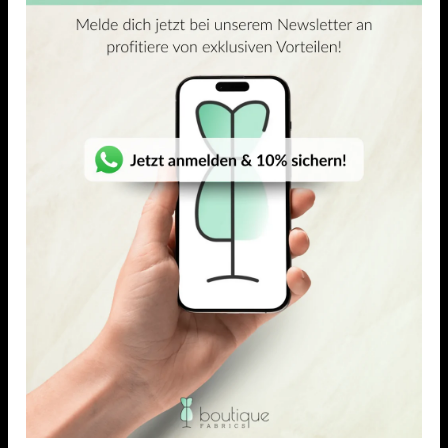
ÄHNLICHE PRODUKTE
(4)
5.00
out of 5
VISKOSE
VISKOSE-ELASTAN JERSEY
Naru
Vara
21,80
€
18,75
€
–
21,80
€
26,95
€
23,18
€
–
26,95
€
/ Meter
/ Meter
inkl. MwSt. zzgl.
inkl. MwSt. zzgl.
Versandkosten
Versandkosten