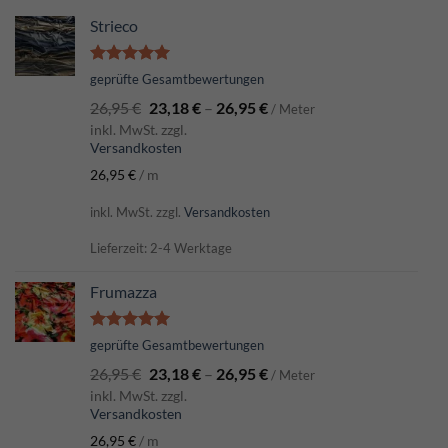
Strieco
Bewertet
geprüfte Gesamtbewertungen
mit
5.00
26,95
€
23,18
€
–
26,95
€
von 5
/ Meter
inkl. MwSt. zzgl.
Versandkosten
26,95
€
/
m
inkl. MwSt.
zzgl.
Versandkosten
Lieferzeit: 2-4 Werktage
Frumazza
Bewertet
geprüfte Gesamtbewertungen
mit
5.00
26,95
€
23,18
€
–
26,95
€
von 5
/ Meter
inkl. MwSt. zzgl.
Versandkosten
26,95
€
/
m