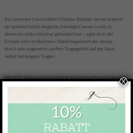
Aus unserem traumhaften Viskose-Elastan-Jersey kreierst
du spielend leicht elegante, trendige Casual-Looks, in
denen du stets stilsicher gekleidet bist – egal ob in der
Freizeit oder im Business. Dabei begeistert der Jersey
durch sein angenehm sanftes Tragegefühl auf der Haut,
selbst bei langem Tragen.
Mit 93 % Viskoseanteil bietet er hohen Komfort und einen
X
besonders weichen, fließenden Fall. Das kühle Tragegefühl
macht ihn angenehm leicht auf der Haut, während die
glatte, leicht glänzende Oberfläche ideal für feine Oberteile
ist, die sich elegant an den Körper anschmiegen und
gleichzeitig viel Bewegungsfreiheit lassen.