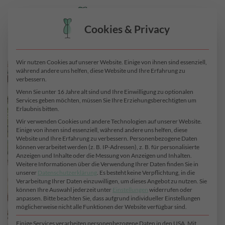
Zum
0
Inhalt
Cookies & Privacy
springen
Wir nutzen Cookies auf unserer Website. Einige von ihnen sind essenziell,
während andere uns helfen, diese Website und Ihre Erfahrung zu
verbessern.
Wenn Sie unter 16 Jahre alt sind und Ihre Einwilligung zu optionalen
Services geben möchten, müssen Sie Ihre Erziehungsberechtigten um
Erlaubnis bitten.
Wir verwenden Cookies und andere Technologien auf unserer Website.
Einige von ihnen sind essenziell, während andere uns helfen, diese
Website und Ihre Erfahrung zu verbessern.
Personenbezogene Daten
können verarbeitet werden (z. B. IP-Adressen), z. B. für personalisierte
Anzeigen und Inhalte oder die Messung von Anzeigen und Inhalten.
Weitere Informationen über die Verwendung Ihrer Daten finden Sie in
unserer
Datenschutzerklärung
.
Es besteht keine Verpflichtung, in die
Verarbeitung Ihrer Daten einzuwilligen, um dieses Angebot zu nutzen.
Sie
können Ihre Auswahl jederzeit unter
Einstellungen
widerrufen oder
anpassen.
Bitte beachten Sie, dass aufgrund individueller Einstellungen
möglicherweise nicht alle Funktionen der Website verfügbar sind.
Einige Services verarbeiten personenbezogene Daten in den USA. Mit