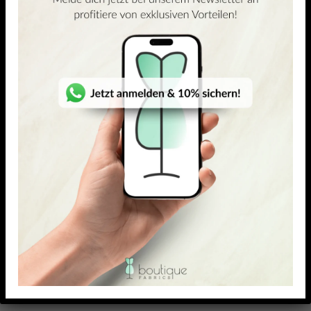
ÄHNLICHE PRODUKTE
(7)
5.00
out of 5
WEICHER FEINSTRICKJERSEY
VISKOSE-ELASTAN JERSEY
Karolina
Rose
27,90
€
23,99
€
–
27,90
€
26,95
€
23,18
€
–
26,95
€
/ Meter
/ Meter
inkl. MwSt. zzgl.
inkl. MwSt. zzgl.
Versandkosten
Versandkosten