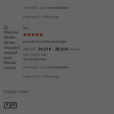
inkl. MwSt.
zzgl.
Versandkosten
Lieferzeit: 2-4 Werktage
Siri
Bewertet
geprüfte Gesamtbewertungen
mit
5.00
28,15
€
24,21
€
–
28,15
€
von 5
/ Meter
inkl. MwSt. zzgl.
Versandkosten
inkl. MwSt.
zzgl.
Versandkosten
Lieferzeit: 2-4 Werktage
FOLGE UNS!