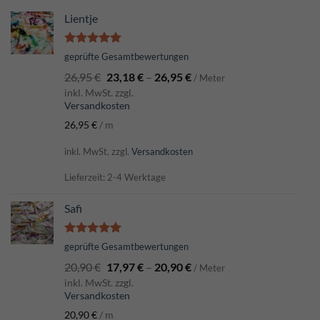
Lientje
Bewertet
geprüfte Gesamtbewertungen
mit
5.00
26,95
€
23,18
€
–
26,95
€
von 5
/ Meter
inkl. MwSt. zzgl.
Versandkosten
26,95
€
/
m
inkl. MwSt.
zzgl.
Versandkosten
Lieferzeit: 2-4 Werktage
Safi
Bewertet
geprüfte Gesamtbewertungen
mit
5.00
20,90
€
17,97
€
–
20,90
€
von 5
/ Meter
inkl. MwSt. zzgl.
Versandkosten
20,90
€
/
m