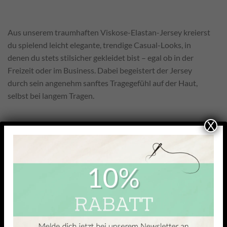
Aus unserem traumhaften Viskose-Elastan-Jersey kreierst
du spielend leicht elegante, trendige Casual-Looks, in
denen du stets stilsicher gekleidet bist – egal ob in der
Freizeit oder im Business. Dabei begeistert der Jersey
durch sein angenehm sanftes Tragegefühl auf der Haut,
selbst bei langem Tragen.
X
Mit 93 % Viskoseanteil bietet er hohen Komfort und einen
besonders weichen, fließenden Fall. Das kühle Tragegefühl
macht ihn angenehm leicht auf der Haut, während die
glatte, leicht glänzende Oberfläche ideal für feine Oberteile
ist, die sich elegant an den Körper anschmiegen und
gleichzeitig viel Bewegungsfreiheit lassen.