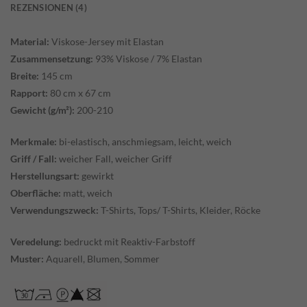
REZENSIONEN (4)
Material:
Viskose-Jersey mit Elastan
Zusammensetzung:
93% Viskose / 7% Elastan
Breite:
145 cm
Rapport:
80 cm x 67 cm
Gewicht (g/m²):
200-210
Merkmale:
bi-elastisch, anschmiegsam, leicht, weich
Griff / Fall:
weicher Fall, weicher Griff
Herstellungsart:
gewirkt
Oberfläche:
matt, weich
Verwendungszweck:
T-Shirts, Tops/ T-Shirts, Kleider, Röcke
Veredelung:
bedruckt mit Reaktiv-Farbstoff
Muster:
Aquarell, Blumen, Sommer