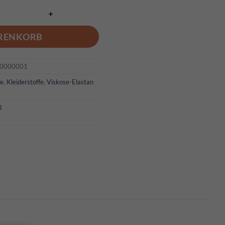
ARENKORB
-0000001
fe
,
Kleiderstoffe
,
Viskose-Elastan
l