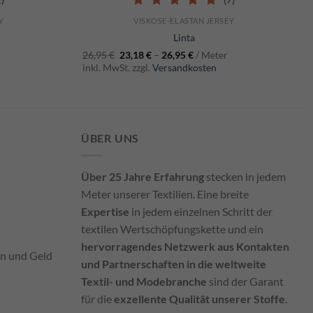
5.00
out of 5
Y
VISKOSE-ELASTAN JERSEY
Linta
26,95
€
23,18
€
–
26,95
€
/ Meter
inkl. MwSt. zzgl.
Versandkosten
ÜBER UNS
Über 25 Jahre Erfahrung
stecken in jedem
Meter unserer Textilien. Eine breite
Expertise
in jedem einzelnen Schritt der
textilen Wertschöpfungskette und ein
hervorragendes Netzwerk aus Kontakten
en und Geld
und Partnerschaften in die weltweite
Textil- und Modebranche
sind der Garant
für die
exzellente Qualität unserer Stoffe
.