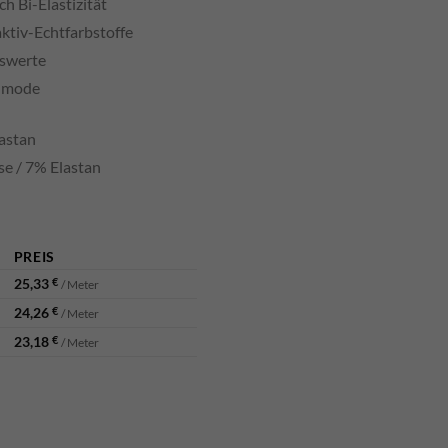
 Bi-Elastizität
ktiv-Echtfarbstoffe
tswerte
enmode
astan
e / 7% Elastan
PREIS
25,33
€
/ Meter
24,26
€
/ Meter
23,18
€
/ Meter