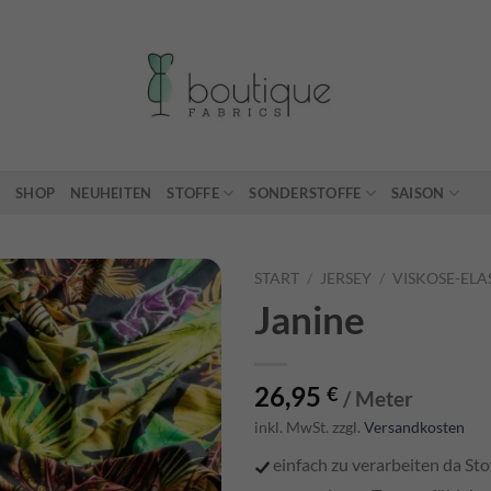
SHOP
NEUHEITEN
STOFFE
SONDERSTOFFE
SAISON
START
/
JERSEY
/
VISKOSE-ELA
Janine
26,95
€
/ Meter
inkl. MwSt. zzgl.
Versandkosten
einfach zu verarbeiten da Stof