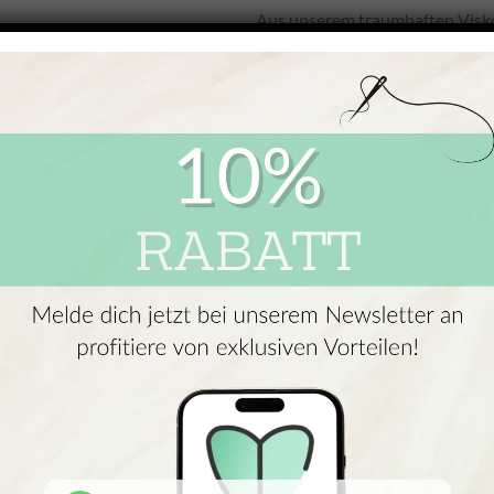
Aus unserem traumhaften Viskos
trendige Casual-Looks, in denen d
im Business. Dabei begeistert d
Haut, selbst bei langem Tragen.
Mit 93 % Viskoseanteil bietet 
Fall. Das kühle Tragegefühl mac
leicht glänzende Oberfläche idea
anschmiegen und gleichzeitig vi