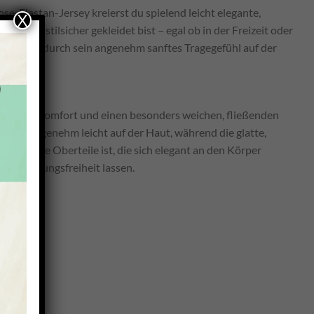
e-Elastan-Jersey kreierst du spielend leicht elegante,
X
u stets stilsicher gekleidet bist – egal ob in der Freizeit oder
er Jersey durch sein angenehm sanftes Tragegefühl auf der
er hohen Komfort und einen besonders weichen, fließenden
ht ihn angenehm leicht auf der Haut, während die glatte,
l für feine Oberteile ist, die sich elegant an den Körper
el Bewegungsfreiheit lassen.