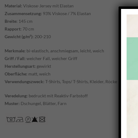
Material:
Viskose-Jersey mit Elastan
Zusammensetzung:
93% Viskose / 7% Elastan
Breite:
145 cm
Rapport:
70 cm
Gewicht (g/m²):
200-210
Merkmale:
bi-elastisch, anschmiegsam, leicht, weich
Griff / Fall:
weicher Fall, weicher Griff
Herstellungsart:
gewirkt
Oberfläche:
matt, weich
Verwendungszweck:
T-Shirts, Tops/ T-Shirts, Kleider, Röcke
Veredelung:
bedruckt mit Reaktiv-Farbstoff
Muster:
Dschungel, Blätter, Farn