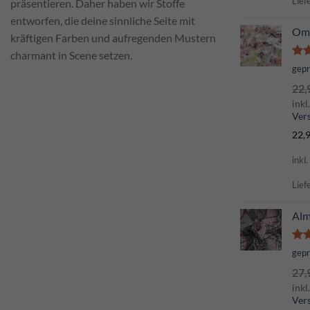
Lief
präsentieren. Daher haben wir Stoffe
entworfen, die deine sinnliche Seite mit
Oma
kräftigen Farben und aufregenden Mustern
charmant in Scene setzen.
Bew
gep
mi
22,
von
inkl
Ver
22,
inkl
Lief
Al
Bew
gep
mi
27,
von
inkl
Ver