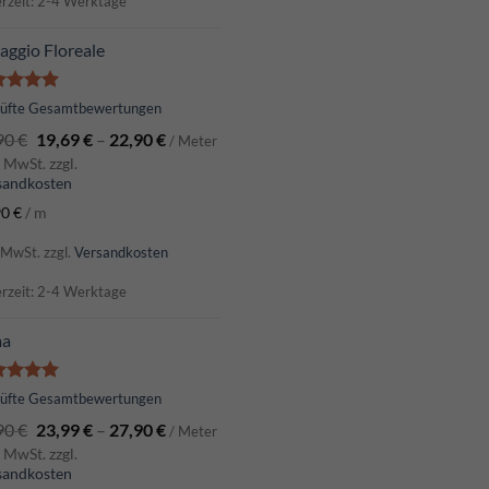
erzeit: 2-4 Werktage
ggio Floreale
ertet
rüfte Gesamtbewertungen
t
5.00
90
€
19,69
€
–
22,90
€
 5
/ Meter
. MwSt. zzgl.
sandkosten
90
€
/
m
. MwSt.
zzgl.
Versandkosten
erzeit: 2-4 Werktage
ma
ertet
rüfte Gesamtbewertungen
t
5.00
90
€
23,99
€
–
27,90
€
 5
/ Meter
. MwSt. zzgl.
sandkosten