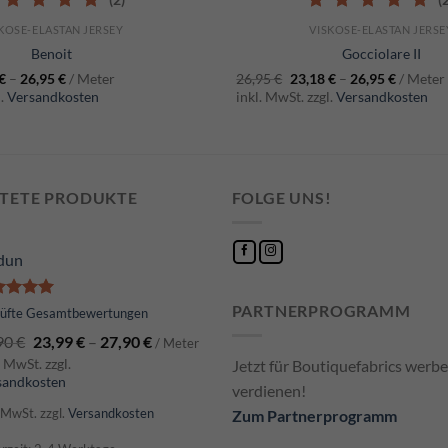
0
out of 5
5.00
out of 5
KOSE-ELASTAN JERSEY
VISKOSE-ELASTAN JERSE
Benoit
Gocciolare II
€
–
26,95
€
/ Meter
26,95
€
23,18
€
–
26,95
€
/ Meter
l.
Versandkosten
inkl. MwSt. zzgl.
Versandkosten
TETE PRODUKTE
FOLGE UNS!
dun
PARTNERPROGRAMM
ertet
rüfte Gesamtbewertungen
t
5.00
90
€
23,99
€
–
27,90
€
 5
/ Meter
. MwSt. zzgl.
Jetzt für Boutiquefabrics werb
sandkosten
verdienen!
. MwSt.
zzgl.
Versandkosten
Zum Partnerprogramm