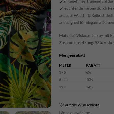
angenehmes Tragegefühl durch
leuchtende Farben durch Rea
beste Wasch- & Reibechthei
designed für elegante Dam
Material:
Viskose-Jersey mit El
Zusammensetzung:
93% Viskos
Mengenrabatt
METER
RABATT
3 - 5
6%
6 - 11
10%
12 +
14%
Alternative:
auf die Wunschliste
Länge auswählen: