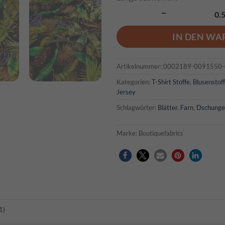
Janine Menge
IN DEN W
Artikelnummer:
0002189-0091550
Kategorien:
T-Shirt Stoffe
,
Blusenstof
Jersey
Schlagwörter:
Blätter
,
Farn
,
Dschunge
Marke:
Boutiquefabrics
1)