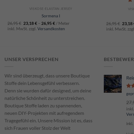
5.0
VISKOSE-ELASTAN JERSEY
VIS
Sormena I
26,95
€
23,18
€
–
26,95
€
/ Meter
26,95
€
23,18
inkl. MwSt. zzgl.
Versandkosten
inkl. MwSt. zzg
UNSER VERSPRECHEN
BESTBEWER
Wir sind überzeugt, dass unsere Boutique
Rei
Stoffe dein Lebensgefühl verbessern.
Denn sie wurden dafür designed, um deine
Bew
gep
natürliche Schönheit zu unterstreichen.
mi
27,
von
Boutique Stoffe laden zu spannenden,
inkl
neuen DIY-Projekten mit aufregendem
Ver
Tragegefühl ein. Unsere Mission ist es, dass
inkl
sich Frauen voller Stolz der Welt