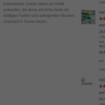
Lief
präsentieren. Daher haben wir Stoffe
entworfen, die deine sinnliche Seite mit
Var
kräftigen Farben und aufregenden Mustern
charmant in Scene setzen.
Bew
gep
mi
26
von
/ Me
inkl
Ver
26,
inkl
Lief
Oz
Bew
gep
mi
26
von
/ Me