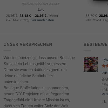
VISKOSE-ELASTAN JERSEY
Loic
26,95
€
23,18
€
–
26,95
€
/ Meter
33,70
€
28,9
inkl. MwSt. zzgl.
Versandkosten
inkl. MwSt. zzg
UNSER VERSPRECHEN
BESTBEWE
Wir sind überzeugt, dass unsere Boutique
Tyr
Stoffe dein Lebensgefühl verbessern.
Denn sie wurden dafür designed, um
Bew
gep
mi
deine natürliche Schönheit zu
27
von
unterstreichen.
/ Me
Boutique Stoffe laden zu spannenden,
inkl
neuen DIY-Projekten mit aufregendem
Ver
Tragegefühl ein. Unsere Mission ist es,
inkl
dass sich Frauen voller Stolz der Welt