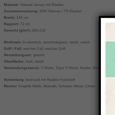
Material:
Viskose-Jersey mit Elastan
Zusammensetzung:
93% Viskose / 7% Elastan
Breite:
145 cm
Rapport:
72 cm
Gewicht (g/m²):
200-210
Merkmale:
bi-elastisch, anschmiegsam, leicht, weich
Griff / Fall:
weicher Fall, weicher Griff
Herstellungsart:
gewirkt
Oberfläche:
matt, weich
Verwendungszweck:
T-Shirts, Tops/ T-Shirts, Kleider, Röcke
Veredelung:
bedruckt mit Reaktiv-Farbstoff
Muster:
Graphik-Welle, Abstrakt, Schwarz-Weiss, Linien