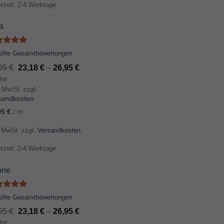
erzeit: 2-4 Werktage
a
ertet
rüfte Gesamtbewertungen
t
5.00
,95
€
23,18
€
–
26,95
€
 5
ter
. MwSt. zzgl.
sandkosten
95
€
/
m
. MwSt.
zzgl.
Versandkosten
erzeit: 2-4 Werktage
one
ertet
rüfte Gesamtbewertungen
t
5.00
,95
€
23,18
€
–
26,95
€
 5
ter