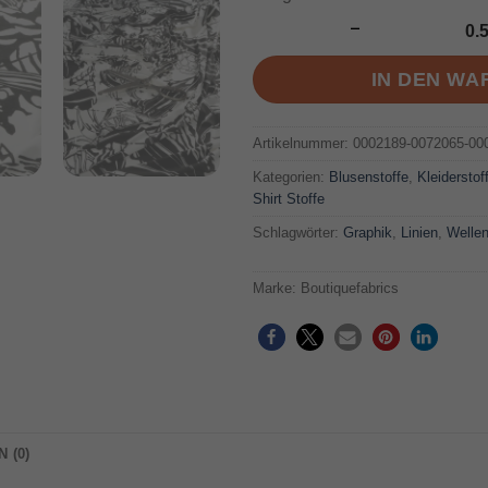
Lia Menge
IN DEN W
Artikelnummer:
0002189-0072065-00
Kategorien:
Blusenstoffe
,
Kleiderstof
Shirt Stoffe
Schlagwörter:
Graphik
,
Linien
,
Welle
Marke:
Boutiquefabrics
 (0)