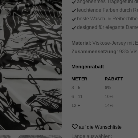
angenehmes Tragegefühl dur
leuchtende Farben durch Rea
beste Wasch- & Reibechthei
designed für elegante Da
Material:
Viskose-Jersey mit E
Zusammensetzung:
93% Visk
Mengenrabatt
METER
RABATT
3 - 5
6%
6 - 11
10%
12 +
14%
Alternative:
auf die Wunschliste
Länge auswählen: