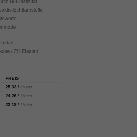
ch Bi-Elastizität
ktiv-Echtfarbstoffe
tswerte
menmode
lastan
ose / 7% Elastan
PREIS
25,33
€
/ Meter
24,26
€
/ Meter
23,18
€
/ Meter