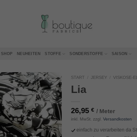
SHOP
NEUHEITEN
STOFFE
SONDERSTOFFE
SAISON
START
/
JERSEY
/
VISKOSE-E
Lia
26,95
€
/ Meter
inkl. MwSt. zzgl.
Versandkosten
einfach zu verarbeiten da Stof