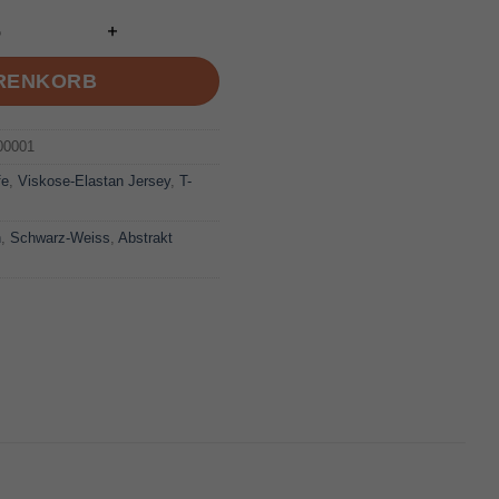
ARENKORB
00001
fe
,
Viskose-Elastan Jersey
,
T-
n
,
Schwarz-Weiss
,
Abstrakt