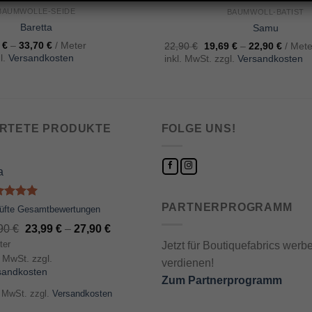
5.00
out of 5
BAUMWOLLE-SEIDE
BAUMWOLL-BATIST
Baretta
Samu
8
€
–
33,70
€
/ Meter
22,90
€
19,69
€
–
22,90
€
/ Mete
l.
Versandkosten
inkl. MwSt. zzgl.
Versandkosten
RTETE PRODUKTE
FOLGE UNS!
a
ertet
PARTNERPROGRAMM
rüfte Gesamtbewertungen
t
5.00
,90
€
23,99
€
–
27,90
€
 5
ter
Jetzt für Boutiquefabrics wer
. MwSt. zzgl.
verdienen!
sandkosten
Zum Partnerprogramm
. MwSt.
zzgl.
Versandkosten