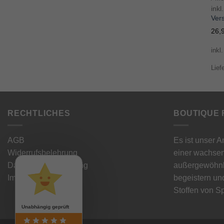
inkl
Ver
26,
inkl
Lief
RECHTLICHES
BOUTIQUE 
AGB
Es ist unser 
Widerrufsbelehrung
einer wachse
Datenschutzbelehrung
außergewöhnli
Impressum
begeistern und
Stoffen von Sp
Unabhängig geprüft