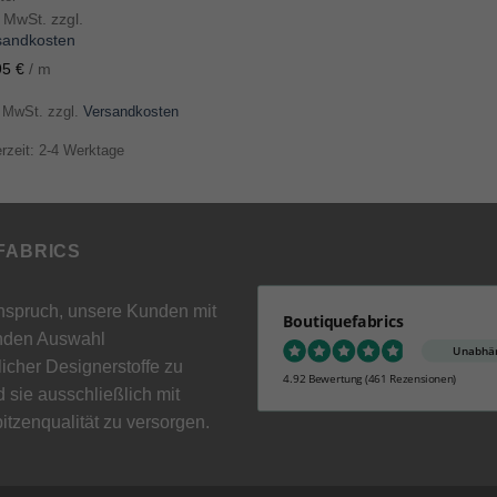
. MwSt. zzgl.
sandkosten
95
€
/
m
. MwSt.
zzgl.
Versandkosten
erzeit: 2-4 Werktage
FABRICS
Anspruch, unsere Kunden mit
Boutiquefabrics
nden Auswahl
Unabhän
cher Designerstoffe zu
4.92 Bewertung
(461 Rezensionen)
 sie ausschließlich mit
itzenqualität zu versorgen.