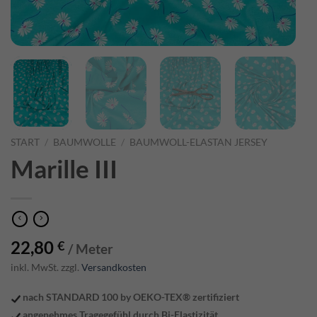
START
/
BAUMWOLLE
/
BAUMWOLL-ELASTAN JERSEY
Marille III
22,80
€
/ Meter
inkl. MwSt. zzgl.
Versandkosten
nach STANDARD 100 by OEKO-TEX® zertifiziert
angenehmes Tragegefühl durch Bi-Elastizität