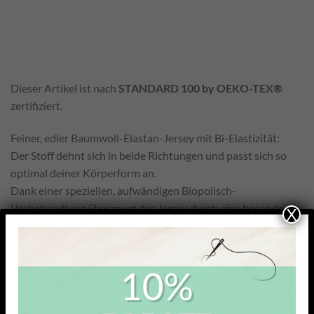
Dieser Artikel ist nach
STANDARD 100 by OEKO-TEX®
zertifiziert.
Feiner, edler Baumwoll-Elastan-Jersey mit Bi-Elastizität:
Der Stoff dehnt sich in beide Richtungen und passt sich so
optimal deiner Körperform an.
Dank einer speziellen, aufwändigen Biopolisch-
Vorbehandlung überzeugt der Jersey durch eine besonders
X
glatte Oberfläche – frei von Knoten, Flusen oder
Fadenverdickungen.
Unser Baumwolljersey ist hautfreundlich, atmungsaktiv,
pflegeleicht und besonders strapazierfähig – ideal für