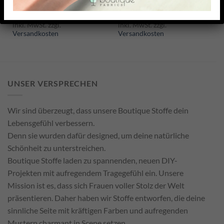
26,95
€
23,18
€
–
26,95
€
26,95
€
23,18
€
–
26,95
€
/ Meter
/ Meter
inkl. MwSt. zzgl.
inkl. MwSt. zzgl.
Versandkosten
Versandkosten
UNSER VERSPRECHEN
Wir sind überzeugt, dass unsere Boutique Stoffe dein
Lebensgefühl verbessern.
Denn sie wurden dafür designed, um deine natürliche
Schönheit zu unterstreichen.
Boutique Stoffe laden zu spannenden, neuen DIY-
Projekten mit aufregendem Tragegefühl ein. Unsere
Mission ist es, dass sich Frauen voller Stolz der Welt
präsentieren. Daher haben wir Stoffe entworfen, die deine
sinnliche Seite mit kräftigen Farben und aufregenden
Mustern charmant in Scene setzen.