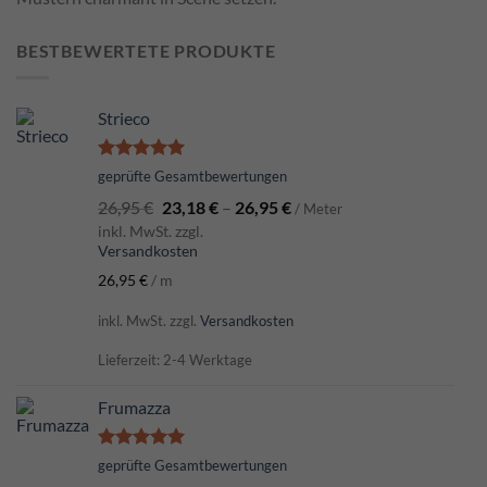
BESTBEWERTETE PRODUKTE
Strieco
Bewertet
geprüfte Gesamtbewertungen
mit
5.00
26,95
€
23,18
€
–
26,95
€
von 5
/ Meter
inkl. MwSt. zzgl.
Versandkosten
26,95
€
/
m
inkl. MwSt.
zzgl.
Versandkosten
Lieferzeit: 2-4 Werktage
Frumazza
Bewertet
geprüfte Gesamtbewertungen
mit
5.00