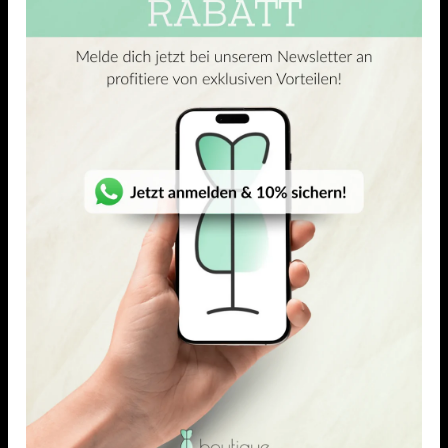
komfortable und langlebige Kleidungsstücke.
ÄHNLICHE PRODUKTE
(7)
(1)
5.00
out of 5
5.00
out of 5
VISKOSE-ELASTAN JERSEY
VISKOSE-ELASTAN JERSEY
Rose
Simore