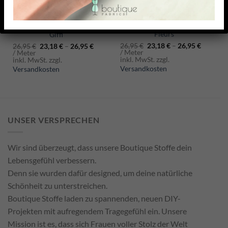
(2)
5.00
out of 5
VISKOSE-ELASTAN JERSEY
VISKOSE-ELASTAN JERSEY
Fleurs
Giffi
26,95
€
23,18
€
–
26,95
€
26,95
€
23,18
€
–
26,95
€
/ Meter
/ Meter
inkl. MwSt. zzgl.
inkl. MwSt. zzgl.
Versandkosten
Versandkosten
UNSER VERSPRECHEN
Wir sind überzeugt, dass unsere Boutique Stoffe dein
Lebensgefühl verbessern.
Denn sie wurden dafür designed, um deine natürliche
Schönheit zu unterstreichen.
Boutique Stoffe laden zu spannenden, neuen DIY-
Projekten mit aufregendem Tragegefühl ein. Unsere
Mission ist es, dass sich Frauen voller Stolz der Welt