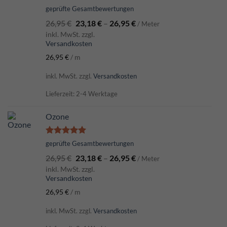
Bewertet
geprüfte Gesamtbewertungen
mit
5.00
26,95
€
23,18
€
–
26,95
€
von 5
/ Meter
inkl. MwSt. zzgl.
Versandkosten
26,95
€
/
m
inkl. MwSt.
zzgl.
Versandkosten
Lieferzeit: 2-4 Werktage
Ozone
Bewertet
geprüfte Gesamtbewertungen
mit
5.00
26,95
€
23,18
€
–
26,95
€
von 5
/ Meter
inkl. MwSt. zzgl.
Versandkosten
26,95
€
/
m
inkl. MwSt.
zzgl.
Versandkosten