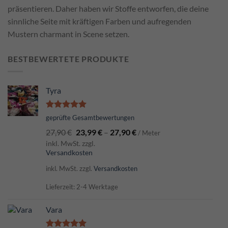
präsentieren. Daher haben wir Stoffe entworfen, die deine
sinnliche Seite mit kräftigen Farben und aufregenden
Mustern charmant in Scene setzen.
BESTBEWERTETE PRODUKTE
Tyra
Bewertet
geprüfte Gesamtbewertungen
mit
5.00
27,90
€
23,99
€
–
27,90
€
von 5
/ Meter
inkl. MwSt. zzgl.
Versandkosten
inkl. MwSt.
zzgl.
Versandkosten
Lieferzeit: 2-4 Werktage
Vara