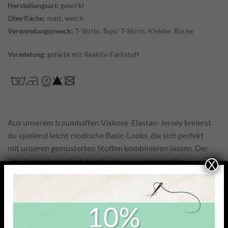
Herstellungsart:
gewirkt
Oberfläche:
matt, weich
Verwendungszweck:
T-Shirts, Tops/ T-Shirts, Kleider, Röcke
Veredelung:
gefärbt mit Reaktiv-Farbstoff
Aus unserem traumhaften Viskose-Elastan-Jersey kreierst
du spielend leicht modische Basic-Looks, die sich perfekt
mit unseren gemusterten Stoffen kombinieren lassen. Der
Uni-Jersey begeistert durch sein angenehm sanftes
X
Tragegefühl auf der Haut – selbst bei längerem Tragen.
Mit 93 % Viskoseanteil bietet der Stoff hohen Komfort und
einen besonders weichen, fließenden Fall. Die glatte, leicht
glänzende Oberfläche eignet sich ideal für feine Oberteile,