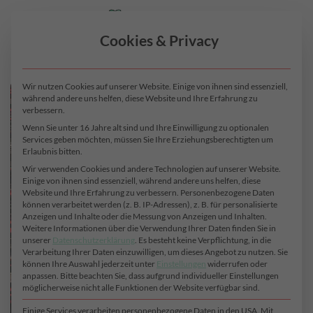
Zum
0
Inhalt
Cookies & Privacy
springen
Wir nutzen Cookies auf unserer Website. Einige von ihnen sind essenziell,
während andere uns helfen, diese Website und Ihre Erfahrung zu
verbessern.
Wenn Sie unter 16 Jahre alt sind und Ihre Einwilligung zu optionalen
Services geben möchten, müssen Sie Ihre Erziehungsberechtigten um
Erlaubnis bitten.
Wir verwenden Cookies und andere Technologien auf unserer Website.
Einige von ihnen sind essenziell, während andere uns helfen, diese
Website und Ihre Erfahrung zu verbessern.
Personenbezogene Daten
können verarbeitet werden (z. B. IP-Adressen), z. B. für personalisierte
Anzeigen und Inhalte oder die Messung von Anzeigen und Inhalten.
Weitere Informationen über die Verwendung Ihrer Daten finden Sie in
unserer
Datenschutzerklärung
.
Es besteht keine Verpflichtung, in die
Verarbeitung Ihrer Daten einzuwilligen, um dieses Angebot zu nutzen.
Sie
können Ihre Auswahl jederzeit unter
Einstellungen
widerrufen oder
anpassen.
Bitte beachten Sie, dass aufgrund individueller Einstellungen
möglicherweise nicht alle Funktionen der Website verfügbar sind.
Einige Services verarbeiten personenbezogene Daten in den USA. Mit