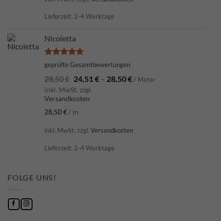
Lieferzeit: 2-4 Werktage
Nicoletta
Bewertet
geprüfte Gesamtbewertungen
mit
5.00
28,50
€
24,51
€
–
28,50
€
von 5
/ Meter
inkl. MwSt. zzgl.
Versandkosten
28,50
€
/
m
inkl. MwSt.
zzgl.
Versandkosten
Lieferzeit: 2-4 Werktage
FOLGE UNS!