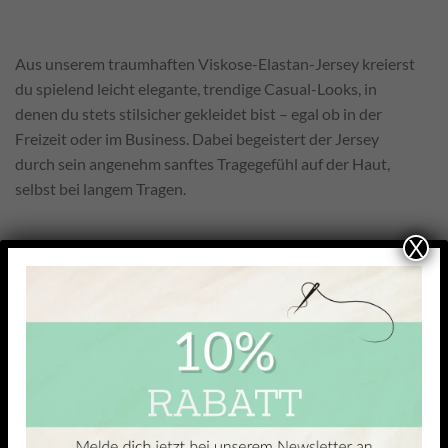
Aus unserem traumhaften Viskose-Elastan-Jersey kreierst
du spielend leicht elegante, trendige Casual-Looks, in
denen du stets stilsicher gekleidet bist – egal ob in der
Freizeit oder im Business. Dabei begeistert der Jersey
durch sein angenehm sanftes Tragegefühl auf der Haut,
selbst bei langem Tragen.
X
Mit 93 % Viskoseanteil bietet er hohen Komfort und einen
besonders weichen, fließenden Fall. Das kühle Tragegefühl
macht ihn angenehm leicht auf der Haut, während die
glatte, leicht glänzende Oberfläche ideal für feine Oberteile
ist, die sich elegant an den Körper anschmiegen und
gleichzeitig viel Bewegungsfreiheit lassen.