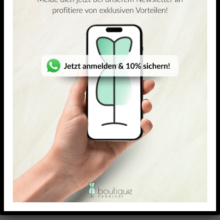
ÄHNLICHE PRODUKTE
(7)
(1)
5.00
out of 5
5.00
out of 5
VISKOSE-ELASTAN JERSEY
VISKOSE-ELASTAN JERSEY
Linta
Rectángulo
26,95
€
23,18
€
–
26,95
€
26,95
€
23,18
€
–
26,95
€
/ Meter
/ Meter
inkl. MwSt. zzgl.
inkl. MwSt. zzgl.
Versandkosten
Versandkosten