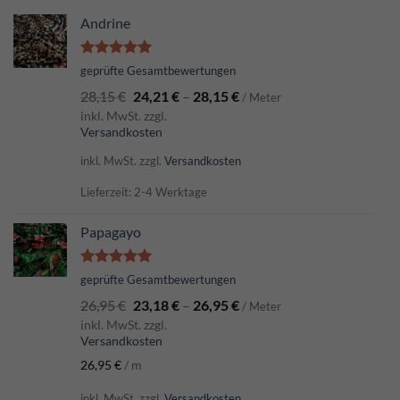
Andrine
Bewertet
geprüfte Gesamtbewertungen
mit
5.00
28,15
€
24,21
€
–
28,15
€
von 5
/ Meter
inkl. MwSt. zzgl.
Versandkosten
inkl. MwSt.
zzgl.
Versandkosten
Lieferzeit: 2-4 Werktage
Papagayo
Bewertet
geprüfte Gesamtbewertungen
mit
5.00
26,95
€
23,18
€
–
26,95
€
von 5
/ Meter
inkl. MwSt. zzgl.
Versandkosten
26,95
€
/
m
inkl. MwSt.
zzgl.
Versandkosten