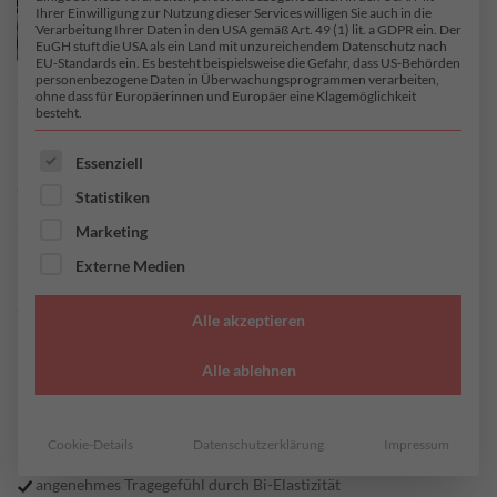
Ihrer Einwilligung zur Nutzung dieser Services willigen Sie auch in die
Verarbeitung Ihrer Daten in den USA gemäß Art. 49 (1) lit. a GDPR ein. Der
EuGH stuft die USA als ein Land mit unzureichendem Datenschutz nach
EU-Standards ein. Es besteht beispielsweise die Gefahr, dass US-Behörden
personenbezogene Daten in Überwachungsprogrammen verarbeiten,
ohne dass für Europäerinnen und Europäer eine Klagemöglichkeit
besteht.
ES FOLGT EINE LISTE DER SERVICE-GRUPPEN, FÜR DI
Essenziell
Statistiken
START
/
JERSEY
/
VISKOSE-ELASTAN JERSEY
Marketing
Smila
Externe Medien
Alle akzeptieren
Alle ablehnen
26,95
€
/ Meter
inkl. MwSt. zzgl.
Versandkosten
Cookie-Details
Datenschutzerklärung
Impressum
einfach zu verarbeiten da Stoff nicht einrollt
angenehmes Tragegefühl durch Bi-Elastizität