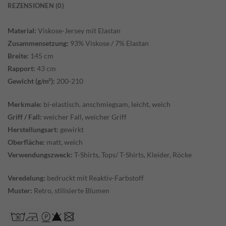
REZENSIONEN (0)
Material:
Viskose-Jersey mit Elastan
Zusammensetzung:
93% Viskose / 7% Elastan
Breite:
145 cm
Rapport:
43 cm
Gewicht (g/m²):
200-210
Merkmale:
bi-elastisch, anschmiegsam, leicht, weich
Griff / Fall:
weicher Fall, weicher Griff
Herstellungsart:
gewirkt
Oberfläche:
matt, weich
Verwendungszweck:
T-Shirts, Tops/ T-Shirts, Kleider, Röcke
Veredelung:
bedruckt mit Reaktiv-Farbstoff
Muster:
Retro, stilisierte Blumen