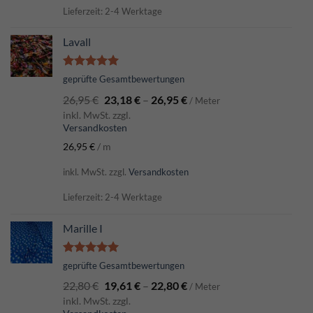
Lieferzeit: 2-4 Werktage
Lavall
Bewertet
geprüfte Gesamtbewertungen
mit
5.00
26,95
€
23,18
€
–
26,95
€
von 5
/ Meter
inkl. MwSt. zzgl.
Versandkosten
26,95
€
/
m
inkl. MwSt.
zzgl.
Versandkosten
Lieferzeit: 2-4 Werktage
Marille I
Bewertet
geprüfte Gesamtbewertungen
mit
5.00
22,80
€
19,61
€
–
22,80
€
von 5
/ Meter
inkl. MwSt. zzgl.