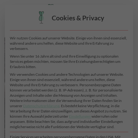
Zum
0
Inhalt
Cookies & Privacy
springen
Wir nutzen Cookies auf unserer Website. Einige von ihnen sind essenziell,
während andere uns helfen, diese Website und Ihre Erfahrung zu
verbessern.
Wenn Sie unter 16 Jahre alt sind und Ihre Einwilligung zu optionalen
Services geben möchten, müssen Sie Ihre Erziehungsberechtigten um
Erlaubnis bitten.
Wir verwenden Cookies und andere Technologien auf unserer Website.
Einige von ihnen sind essenziell, während andere uns helfen, diese
Website und Ihre Erfahrung zu verbessern.
Personenbezogene Daten
können verarbeitet werden (z. B. IP-Adressen), z. B. für personalisierte
Anzeigen und Inhalte oder die Messung von Anzeigen und Inhalten.
Weitere Informationen über die Verwendung Ihrer Daten finden Sie in
unserer
Datenschutzerklärung
.
Es besteht keine Verpflichtung, in die
Verarbeitung Ihrer Daten einzuwilligen, um dieses Angebot zu nutzen.
Sie
können Ihre Auswahl jederzeit unter
Einstellungen
widerrufen oder
anpassen.
Bitte beachten Sie, dass aufgrund individueller Einstellungen
möglicherweise nicht alle Funktionen der Website verfügbar sind.
Einige Services verarbeiten personenbezogene Daten in den USA. Mit