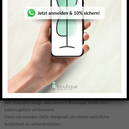
WEICHER FEINSTRICKJERSEY
VISKOSE-ELASTAN JERSEY
Dina
Sormena II
28,15
€
24,21
€
–
28,15
€
26,95
€
23,18
€
–
26,95
€
/ Meter
/ Meter
inkl. MwSt. zzgl.
inkl. MwSt. zzgl.
Versandkosten
Versandkosten
UNSER VERSPRECHEN
Wir sind überzeugt, dass unsere Boutique Stoffe dein
Lebensgefühl verbessern.
Denn sie wurden dafür designed, um deine natürliche
Schönheit zu unterstreichen.