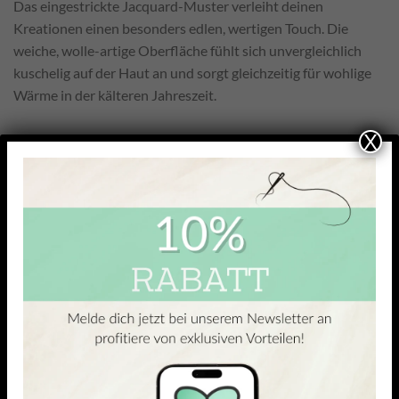
Das eingestrickte Jacquard-Muster verleiht deinen
Kreationen einen besonders edlen, wertigen Touch. Die
weiche, wolle-artige Oberfläche fühlt sich unvergleichlich
kuschelig auf der Haut an und sorgt gleichzeitig für wohlige
Wärme in der kälteren Jahreszeit.
X
ÄHNLICHE PRODUKTE