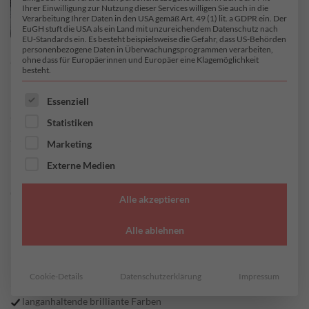
Ihrer Einwilligung zur Nutzung dieser Services willigen Sie auch in die
Verarbeitung Ihrer Daten in den USA gemäß Art. 49 (1) lit. a GDPR ein. Der
EuGH stuft die USA als ein Land mit unzureichendem Datenschutz nach
EU-Standards ein. Es besteht beispielsweise die Gefahr, dass US-Behörden
personenbezogene Daten in Überwachungsprogrammen verarbeiten,
ohne dass für Europäerinnen und Europäer eine Klagemöglichkeit
besteht.
ES FOLGT EINE LISTE DER SERVICE-GRUPPEN, FÜR DI
Essenziell
Statistiken
START
/
JERSEY
/
WEICHER FEINSTRICKJERSEY
Marketing
Pernille
Externe Medien
Alle akzeptieren
Alle ablehnen
27,90
€
/ Meter
inkl. MwSt. zzgl.
Versandkosten
Cookie-Details
Datenschutzerklärung
Impressum
einzigartiger Kuschelfaktor
langanhaltende brilliante Farben