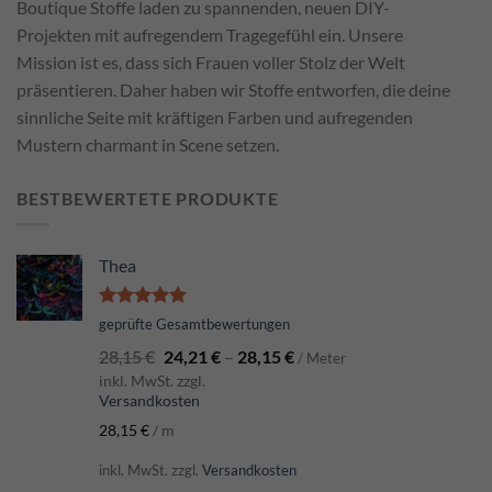
Boutique Stoffe laden zu spannenden, neuen DIY-
Projekten mit aufregendem Tragegefühl ein. Unsere
Mission ist es, dass sich Frauen voller Stolz der Welt
präsentieren. Daher haben wir Stoffe entworfen, die deine
sinnliche Seite mit kräftigen Farben und aufregenden
Mustern charmant in Scene setzen.
BESTBEWERTETE PRODUKTE
Thea
Bewertet
geprüfte Gesamtbewertungen
mit
5.00
28,15
€
24,21
€
–
28,15
€
von 5
/ Meter
inkl. MwSt. zzgl.
Versandkosten
28,15
€
/
m
inkl. MwSt.
zzgl.
Versandkosten