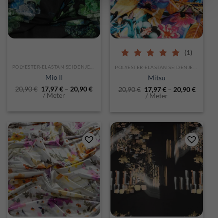
(1)
5.00
out of 5
POLYESTER-ELASTAN SEIDENJERSEY
POLYESTER-ELASTAN SEIDENJERSEY
Mio II
Mitsu
20,90
€
17,97
€
–
20,90
€
20,90
€
17,97
€
–
20,90
€
/ Meter
/ Meter