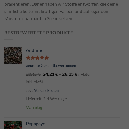
präsentieren. Daher haben wir Stoffe entworfen, die deine
sinnliche Seite mit kräftigen Farben und aufregenden
Mustern charmant in Scene setzen.
BESTBEWERTETE PRODUKTE
Andrine
Bewertet
geprüfte Gesamtbewertungen
mit
5.00
28,15
€
24,21
€
–
28,15
€
von 5
/ Meter
inkl. MwSt.
zzgl.
Versandkosten
Lieferzeit: 2-4 Werktage
Vorrätig
Papagayo