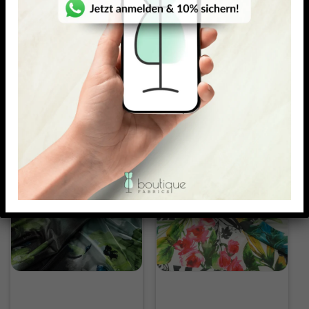
POLYESTER-ELASTAN SEIDENJERSEY
SCUBA LIGHT
Prio
Gloria Scuba Light
20,90
€
17,97
€
–
20,90
€
22,50
€
19,35
€
–
22,50
€
/ Meter
/ Meter