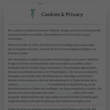
Zum
0
Inhalt
Cookies & Privacy
springen
START
/
JERSEY
/
POLYESTER-ELASTAN
SEIDENJERSEY
Wir nutzen Cookies auf unserer Website. Einige von ihnen sind essenziell,
während andere uns helfen, diese Website und Ihre Erfahrung zu
verbessern.
Wenn Sie unter 16 Jahre alt sind und Ihre Einwilligung zu optionalen
Services geben möchten, müssen Sie Ihre Erziehungsberechtigten um
Erlaubnis bitten.
Filter
Wir verwenden Cookies und andere Technologien auf unserer Website.
Einige von ihnen sind essenziell, während andere uns helfen, diese
Farbe
Website und Ihre Erfahrung zu verbessern.
Personenbezogene Daten
können verarbeitet werden (z. B. IP-Adressen), z. B. für personalisierte
Anzeigen und Inhalte oder die Messung von Anzeigen und Inhalten.
Muster
Weitere Informationen über die Verwendung Ihrer Daten finden Sie in
unserer
Datenschutzerklärung
.
Es besteht keine Verpflichtung, in die
Verarbeitung Ihrer Daten einzuwilligen, um dieses Angebot zu nutzen.
Sie
Material
können Ihre Auswahl jederzeit unter
Einstellungen
widerrufen oder
anpassen.
Bitte beachten Sie, dass aufgrund individueller Einstellungen
möglicherweise nicht alle Funktionen der Website verfügbar sind.
Stoffart
Einige Services verarbeiten personenbezogene Daten in den USA. Mit