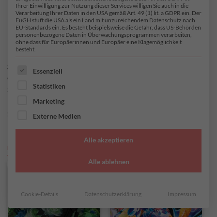
Ihrer Einwilligung zur Nutzung dieser Services willigen Sie auch in die
Im Angebot
Show out of stock products
Verarbeitung Ihrer Daten in den USA gemäß Art. 49 (1) lit. a GDPR ein. Der
EuGH stuft die USA als ein Land mit unzureichendem Datenschutz nach
EU-Standards ein. Es besteht beispielsweise die Gefahr, dass US-Behörden
Polyester-Elastan Seidenjersey
personenbezogene Daten in Überwachungsprogrammen verarbeiten,
ohne dass für Europäerinnen und Europäer eine Klagemöglichkeit
besteht.
Ein unglaublich leichter, elastischer Stoff mit seidig-
glänzender Oberfläche – und trotzdem robust und
ES FOLGT EINE LISTE DER SERVICE-GRUPPEN, FÜR DI
Essenziell
einfach zu verarbeiten: Unser Polyester-Elastan
Statistiken
Seidenjersey ist wirklich ein “Traum-Stoff”. Haben wir
Marketing
Dich neugierig gemacht, was den Polyester-Elastan
Seidenjersey ausmacht und welche Vorteile der Stoff
Externe Medien
mit sich bringt? Lass Dich überraschen!
Alle akzeptieren
ERFAHRE MEHR
Alle ablehnen
Cookie-Details
Datenschutzerklärung
Impressum