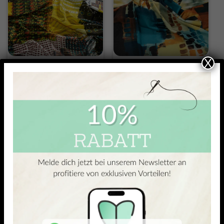
X
POLYESTER-ELASTAN SEIDENJERSEY
POLYESTER-ELASTAN SEIDENJERSEY
Brick
Kaori
20,90
€
17,97
€
–
20,90
€
20,90
€
17,97
€
–
20,90
€
/ Meter
/ Meter