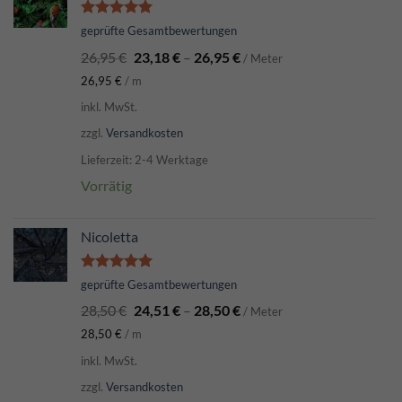
Bewertet
geprüfte Gesamtbewertungen
mit
5.00
26,95
€
23,18
€
–
26,95
€
von 5
/ Meter
26,95
€
/
m
inkl. MwSt.
zzgl.
Versandkosten
Lieferzeit: 2-4 Werktage
Vorrätig
Nicoletta
Bewertet
geprüfte Gesamtbewertungen
mit
5.00
28,50
€
24,51
€
–
28,50
€
von 5
/ Meter
28,50
€
/
m
inkl. MwSt.
zzgl.
Versandkosten