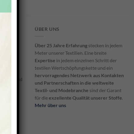
ÜBER UNS
Über 25 Jahre Erfahrung
stecken in jedem
Meter unserer Textilien. Eine breite
Expertise
in jedem einzelnen Schritt der
textilen Wertschöpfungskette und ein
hervorragendes Netzwerk aus Kontakten
en und Geld
und Partnerschaften in die weltweite
Textil- und Modebranche
sind der Garant
für die
exzellente Qualität unserer Stoffe
.
Mehr über uns