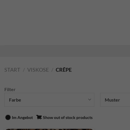
Zum
Inhalt
springen
START
/
VISKOSE
/
CRÊPE
Filter
Farbe
Muster
Im Angebot
Show out of stock products