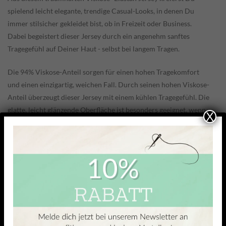
spielend leicht elegante, trendige Casual-Looks, in denen Du
immer stilsicher gekleidet bist, ob in Freizeit oder Business.
Dabei begeistert dieser Jersey durch ein angenehm sanftes
Tragegefühl auf Deiner Haut - selbst bei langem Tragen.
Die 94% Viskose-Anteil sorgen für einen hohen Tragekomfort
und einen einzigartig, weichen Fall. Durch seinen hohen Viskose-
Anteil überzeugt dieser Jersey mit einem kühlen Tragegefühl. Die
glatte, leicht glänzende Oberfläche ist besonders geeignet, wenn
X
du feine Oberteile nähen willst, die sich an deinen Körper
anschmiegen und dir gleichzeitig viel Bewegungsfreiheit lassen.
Besonders hochwertig wirkt der Ätzdruck dank Indanthren-
Farbstoffen.
ÄHNLICHE PRODUKTE