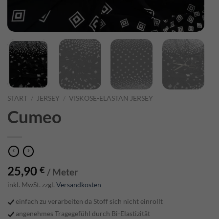
START
/
JERSEY
/
VISKOSE-ELASTAN JERSEY
Cumeo
25,90
€
/ Meter
inkl. MwSt. zzgl.
Versandkosten
einfach zu verarbeiten da Stoff sich nicht einrollt
angenehmes Tragegefühl durch Bi-Elastizität