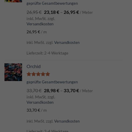
Bewertet
geprüfte Gesamtbewertungen
mit
5.00
26,95
€
23,18
€
–
26,95
€
von 5
/ Meter
inkl. MwSt. zzgl.
Versandkosten
26,95
€
/
m
inkl. MwSt.
zzgl.
Versandkosten
Lieferzeit: 2-4 Werktage
Orchid
Bewertet
geprüfte Gesamtbewertungen
mit
5.00
33,70
€
28,98
€
–
33,70
€
von 5
/ Meter
inkl. MwSt. zzgl.
Versandkosten
33,70
€
/
m
inkl. MwSt.
zzgl.
Versandkosten
Lieferzeit: 2-4 Werktage