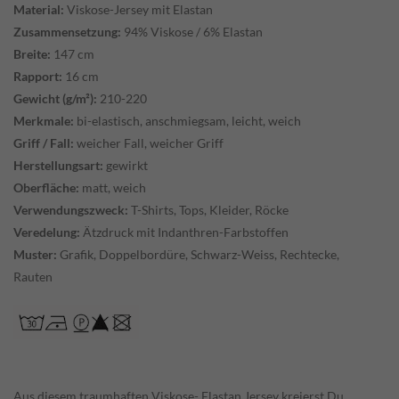
Material:
Viskose-Jersey mit Elastan
Zusammensetzung:
94% Viskose / 6% Elastan
Breite:
147 cm
Rapport:
16 cm
Gewicht (g/m²):
210-220
Merkmale:
bi-elastisch, anschmiegsam, leicht, weich
Griff / Fall:
weicher Fall, weicher Griff
Herstellungsart:
gewirkt
Oberfläche:
matt, weich
Verwendungszweck:
T-Shirts, Tops, Kleider, Röcke
Veredelung:
Ätzdruck mit Indanthren-Farbstoffen
Muster:
Grafik, Doppelbordüre, Schwarz-Weiss, Rechtecke,
Rauten
Aus diesem traumhaften Viskose- Elastan Jersey kreierst Du