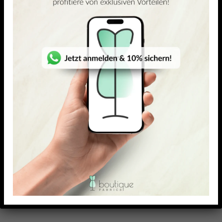
(2)
(1)
5.00
out of 5
5.00
out of 5
VISKOSE-ELASTAN JERSEY
VISKOSE-ELASTAN JERSEY
Gocciolare II
Rectángulo
26,95
€
23,18
€
–
26,95
€
26,95
€
23,18
€
–
26,95
€
/ Meter
/ Meter
inkl. MwSt. zzgl.
inkl. MwSt. zzgl.
Versandkosten
Versandkosten