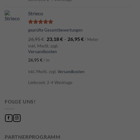
Strieco
Bewertet
geprüfte Gesamtbewertungen
mit
5.00
26,95
€
23,18
€
–
26,95
€
von 5
/ Meter
inkl. MwSt. zzgl.
Versandkosten
26,95
€
/
m
inkl. MwSt.
zzgl.
Versandkosten
Lieferzeit: 2-4 Werktage
FOLGE UNS!
PARTNERPROGRAMM