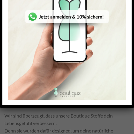
WEICHER FEINSTRICKJERSEY
WEICHER FEINSTRICKJERSEY
Jorun
Mathilde
28,15
€
–
27,90
€
–
24,21
€
28,15
€
23,99
€
27,90
€
/ Meter
/ Meter
inkl. MwSt. zzgl.
inkl. MwSt. zzgl.
Versandkosten
Versandkosten
UNSER VERSPRECHEN
Wir sind überzeugt, dass unsere Boutique Stoffe dein
Lebensgefühl verbessern.
Denn sie wurden dafür designed, um deine natürliche