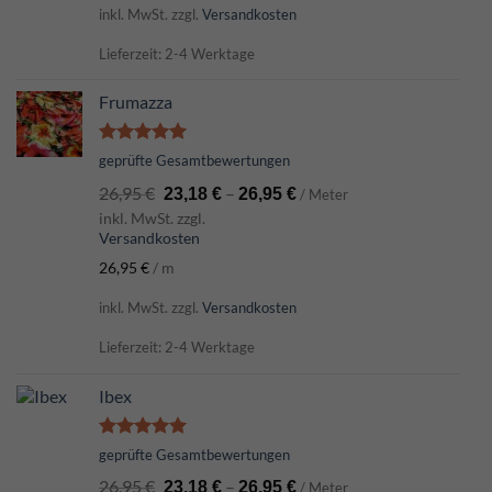
inkl. MwSt.
zzgl.
Versandkosten
Lieferzeit: 2-4 Werktage
Frumazza
Bewertet
geprüfte Gesamtbewertungen
mit
5.00
26,95
€
–
von 5
23,18
€
26,95
€
/ Meter
inkl. MwSt. zzgl.
Versandkosten
26,95
€
/
m
inkl. MwSt.
zzgl.
Versandkosten
Lieferzeit: 2-4 Werktage
Ibex
Bewertet
geprüfte Gesamtbewertungen
mit
5.00
26,95
€
–
von 5
23,18
€
26,95
€
/ Meter