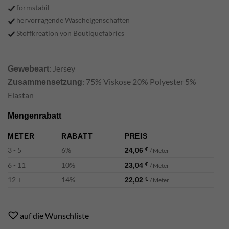
formstabil
hervorragende Wascheigenschaften
Stoffkreation von Boutiquefabrics
: Jersey
Gewebeart
: 75% Viskose 20% Polyester 5%
Zusammensetzung
Elastan
Mengenrabatt
METER
RABATT
PREIS
3 - 5
6%
24,06
€
/ Meter
6 - 11
10%
23,04
€
/ Meter
12 +
14%
22,02
€
/ Meter
Alternative:
auf die Wunschliste