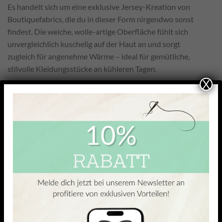
Es handelt sich um eine exklusive Jersey-Kreation von
Boutiquefabrics, die du in dieser Form nirgendwo sonst
findest. Die weiche, wolle-artige Oberfläche fühlt sich
unvergleichlich kuschelig auf der Haut an und sorgt
zugleich für angenehme Wärme – ideal für gemütliche,
stilvolle Kleidungsstücke an kühleren Tagen.
X
ÄHNLICHE PRODUKTE