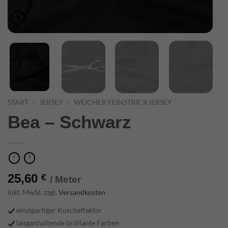
START
/
JERSEY
/
WEICHER FEINSTRICKJERSEY
Bea – Schwarz
25,60
€
/ Meter
inkl. MwSt. zzgl.
Versandkosten
einzigartiger Kuschelfaktor
langanhaltende brilliante Farben