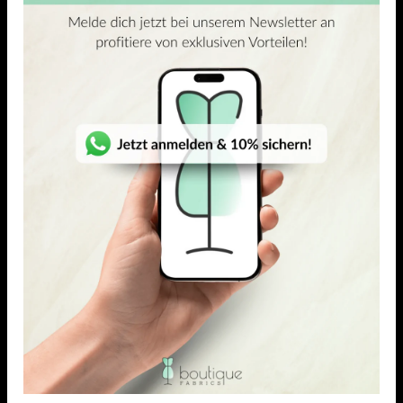
ÄHNLICHE PRODUKTE
(4)
(4)
5.00
out of 5
5.00
out of 5
VISKOSE-ELASTAN JERSEY
VISKOSE-ELASTAN JERSEY
Vara
Lavall
26,95
€
23,18
€
–
26,95
€
26,95
€
23,18
€
–
26,95
€
/ Meter
/ Meter
inkl. MwSt. zzgl.
inkl. MwSt. zzgl.
Versandkosten
Versandkosten