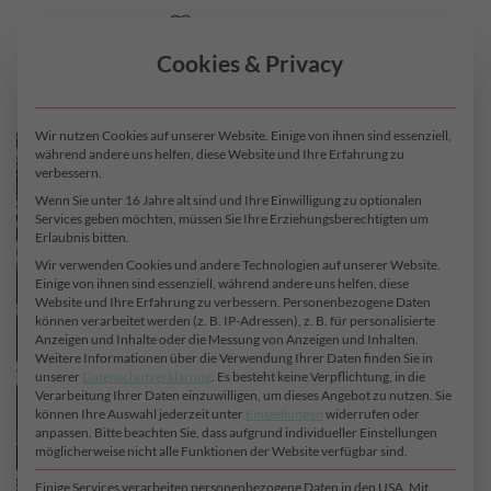
Zum
0
Inhalt
Cookies & Privacy
springen
Wir nutzen Cookies auf unserer Website. Einige von ihnen sind essenziell,
während andere uns helfen, diese Website und Ihre Erfahrung zu
verbessern.
Wenn Sie unter 16 Jahre alt sind und Ihre Einwilligung zu optionalen
Services geben möchten, müssen Sie Ihre Erziehungsberechtigten um
Erlaubnis bitten.
Wir verwenden Cookies und andere Technologien auf unserer Website.
Einige von ihnen sind essenziell, während andere uns helfen, diese
Website und Ihre Erfahrung zu verbessern.
Personenbezogene Daten
können verarbeitet werden (z. B. IP-Adressen), z. B. für personalisierte
Anzeigen und Inhalte oder die Messung von Anzeigen und Inhalten.
Weitere Informationen über die Verwendung Ihrer Daten finden Sie in
unserer
Datenschutzerklärung
.
Es besteht keine Verpflichtung, in die
Verarbeitung Ihrer Daten einzuwilligen, um dieses Angebot zu nutzen.
Sie
können Ihre Auswahl jederzeit unter
Einstellungen
widerrufen oder
anpassen.
Bitte beachten Sie, dass aufgrund individueller Einstellungen
möglicherweise nicht alle Funktionen der Website verfügbar sind.
Einige Services verarbeiten personenbezogene Daten in den USA. Mit