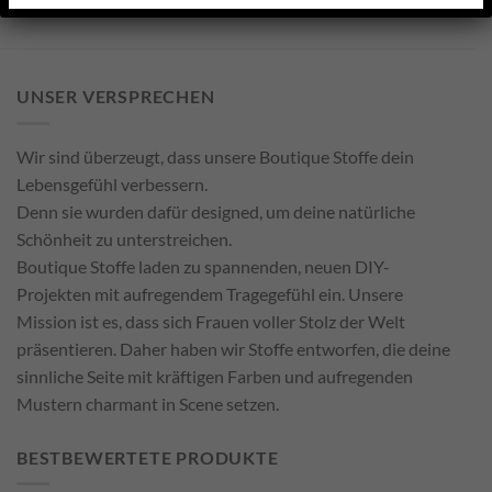
UNSER VERSPRECHEN
Wir sind überzeugt, dass unsere Boutique Stoffe dein
Lebensgefühl verbessern.
Denn sie wurden dafür designed, um deine natürliche
Schönheit zu unterstreichen.
Boutique Stoffe laden zu spannenden, neuen DIY-
Projekten mit aufregendem Tragegefühl ein. Unsere
Mission ist es, dass sich Frauen voller Stolz der Welt
präsentieren. Daher haben wir Stoffe entworfen, die deine
sinnliche Seite mit kräftigen Farben und aufregenden
Mustern charmant in Scene setzen.
BESTBEWERTETE PRODUKTE