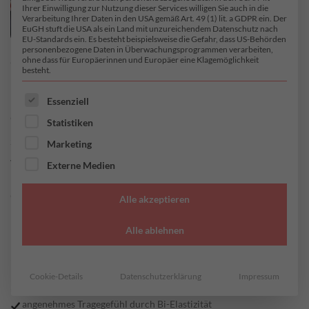
Ihrer Einwilligung zur Nutzung dieser Services willigen Sie auch in die
Verarbeitung Ihrer Daten in den USA gemäß Art. 49 (1) lit. a GDPR ein. Der
EuGH stuft die USA als ein Land mit unzureichendem Datenschutz nach
EU-Standards ein. Es besteht beispielsweise die Gefahr, dass US-Behörden
personenbezogene Daten in Überwachungsprogrammen verarbeiten,
ohne dass für Europäerinnen und Europäer eine Klagemöglichkeit
besteht.
ES FOLGT EINE LISTE DER SERVICE-GRUPPEN, FÜR DI
Essenziell
Statistiken
START
/
JERSEY
/
VISKOSE-ELASTAN JERSEY
Marketing
Wisp
Externe Medien
Alle akzeptieren
Alle ablehnen
26,95
€
/ Meter
inkl. MwSt. zzgl.
Versandkosten
Cookie-Details
Datenschutzerklärung
Impressum
einfach zu verarbeiten da Stoff nicht einrollt
angenehmes Tragegefühl durch Bi-Elastizität