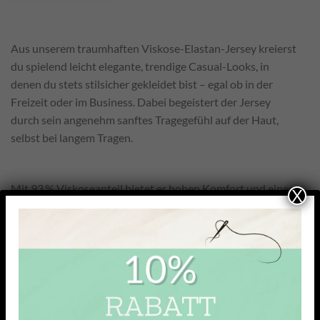
Aus unserem traumhaften Viskose-Elastan-Jersey kreierst
du spielend leicht elegante, trendige Casual-Looks, in
denen du stets stilsicher gekleidet bist – egal ob in der
Freizeit oder im Business. Dabei begeistert der Jersey
durch sein angenehm sanftes Tragegefühl auf der Haut,
selbst bei langem Tragen.
Mit 93 % Viskoseanteil bietet er hohen Komfort und einen
X
besonders weichen, fließenden Fall. Das kühle Tragegefühl
macht ihn angenehm leicht auf der Haut, während die
glatte, leicht glänzende Oberfläche ideal für feine Oberteile
ist, die sich elegant an den Körper anschmiegen und
gleichzeitig viel Bewegungsfreiheit lassen.