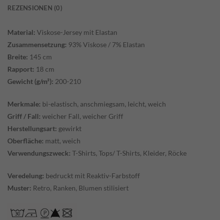
REZENSIONEN (0)
Material:
Viskose-Jersey mit Elastan
Zusammensetzung:
93% Viskose / 7% Elastan
Breite:
145 cm
Rapport:
18 cm
Gewicht (g/m²):
200-210
Merkmale:
bi-elastisch, anschmiegsam, leicht, weich
Griff / Fall:
weicher Fall, weicher Griff
Herstellungsart:
gewirkt
Oberfläche:
matt, weich
Verwendungszweck:
T-Shirts, Tops/ T-Shirts, Kleider, Röcke
Veredelung:
bedruckt mit Reaktiv-Farbstoff
Muster:
Retro, Ranken, Blumen stilisiert