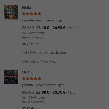
Fjella
Bewertet
geprüfte Gesamtbewertungen
mit
5.00
26,95
€
23,18
€
–
26,95
€
von 5
/ Meter
inkl. MwSt. zzgl.
Versandkosten
26,95
€
/
m
inkl. MwSt.
zzgl.
Versandkosten
Lieferzeit: 2-4 Werktage
Orchid
Bewertet
geprüfte Gesamtbewertungen
mit
5.00
33,70
€
28,98
€
–
33,70
€
von 5
/ Meter
inkl. MwSt. zzgl.
Versandkosten
33,70
€
/
m