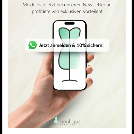
ÄHNLICHE PRODUKTE
(2)
(7)
5.00
out of 5
5.00
out of 5
VISKOSE-ELASTAN JERSEY
BAUMWOLL-BATIST
Leno
Perla
26,95
€
23,18
€
–
26,95
€
22,90
€
19,69
€
–
22,90
€
/ Meter
/ Meter
inkl. MwSt. zzgl.
inkl. MwSt. zzgl.
Versandkosten
Versandkosten