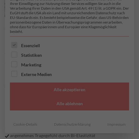
Ihrer Einwilligung zur Nutzung dieser Services willigen Sie auch in die
Verarbeitung Ihrer Daten in den USA gemäß Art. 49 (1) lit. a GDPR ein. Der
EuGH stuft die USA als ein Land mit unzureichendem Datenschutz nach
EU-Standards ein. Es besteht beispielsweise die Gefahr, dass US-Behörden
personenbezogene Daten in Überwachungsprogrammen verarbeiten,
ohne dass für Europäerinnen und Europäer eine Klagemöglichkeit
besteht.
ES FOLGT EINE LISTE DER SERVICE-GRUPPEN, FÜR DI
Essenziell
Statistiken
START
/
JERSEY
/
VISKOSE-ELASTAN JERSEY
Marketing
Zeno
Externe Medien
Alle akzeptieren
Alle ablehnen
26,95
€
/ Meter
inkl. MwSt. zzgl.
Versandkosten
Cookie-Details
Datenschutzerklärung
Impressum
einfach zu verarbeiten da Stoff nicht einrollt
angenehmes Tragegefühl durch Bi-Elastizität