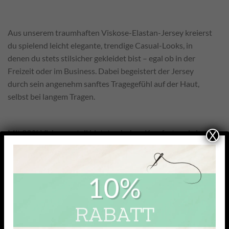
Aus unserem traumhaften Viskose-Elastan-Jersey kreierst
du spielend leicht elegante, trendige Casual-Looks, in
denen du stets stilsicher gekleidet bist – egal ob in der
Freizeit oder im Business. Dabei begeistert der Jersey
durch sein angenehm sanftes Tragegefühl auf der Haut,
selbst bei langem Tragen.
Mit 93 % Viskoseanteil bietet er hohen Komfort und einen
X
besonders weichen, fließenden Fall. Das kühle Tragegefühl
macht ihn angenehm leicht auf der Haut, während die
glatte, leicht glänzende Oberfläche ideal für feine Oberteile
ist, die sich elegant an den Körper anschmiegen und
gleichzeitig viel Bewegungsfreiheit lassen.