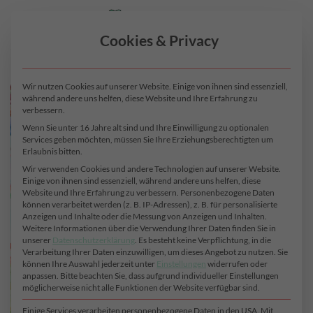
Zum
0
Inhalt
Cookies & Privacy
springen
Wir nutzen Cookies auf unserer Website. Einige von ihnen sind essenziell,
während andere uns helfen, diese Website und Ihre Erfahrung zu
verbessern.
Wenn Sie unter 16 Jahre alt sind und Ihre Einwilligung zu optionalen
Services geben möchten, müssen Sie Ihre Erziehungsberechtigten um
Erlaubnis bitten.
Wir verwenden Cookies und andere Technologien auf unserer Website.
Einige von ihnen sind essenziell, während andere uns helfen, diese
Website und Ihre Erfahrung zu verbessern.
Personenbezogene Daten
können verarbeitet werden (z. B. IP-Adressen), z. B. für personalisierte
Anzeigen und Inhalte oder die Messung von Anzeigen und Inhalten.
Weitere Informationen über die Verwendung Ihrer Daten finden Sie in
unserer
Datenschutzerklärung
.
Es besteht keine Verpflichtung, in die
Verarbeitung Ihrer Daten einzuwilligen, um dieses Angebot zu nutzen.
Sie
können Ihre Auswahl jederzeit unter
Einstellungen
widerrufen oder
anpassen.
Bitte beachten Sie, dass aufgrund individueller Einstellungen
möglicherweise nicht alle Funktionen der Website verfügbar sind.
Einige Services verarbeiten personenbezogene Daten in den USA. Mit