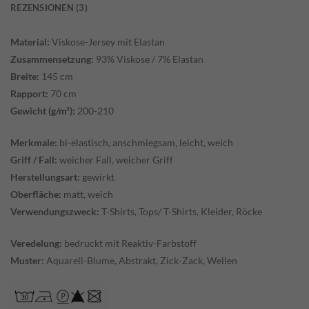
REZENSIONEN (3)
Material:
Viskose-Jersey mit Elastan
Zusammensetzung:
93% Viskose / 7% Elastan
Breite:
145 cm
Rapport:
70 cm
Gewicht (g/m²):
200-210
Merkmale:
bi-elastisch, anschmiegsam, leicht, weich
Griff / Fall:
weicher Fall, weicher Griff
Herstellungsart:
gewirkt
Oberfläche:
matt, weich
Verwendungszweck:
T-Shirts, Tops/ T-Shirts, Kleider, Röcke
Veredelung:
bedruckt mit Reaktiv-Farbstoff
Muster:
Aquarell-Blume, Abstrakt, Zick-Zack, Wellen