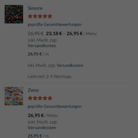
Simore
Bewertet
geprüfte Gesamtbewertungen
mit
5.00
26,95
€
23,18
€
–
26,95
€
von 5
/ Meter
inkl. MwSt. zzgl.
Versandkosten
26,95
€
/
m
inkl. MwSt.
zzgl.
Versandkosten
Lieferzeit: 2-4 Werktage
Zeno
Bewertet
geprüfte Gesamtbewertungen
mit
5.00
26,95
€
von 5
/ Meter
inkl. MwSt. zzgl.
Versandkosten
26,95
€
/
m