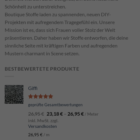
Schönheit zu unterstreichen.
Boutique Stoffe laden zu spannenden, neuen DIY-
Projekten mit aufregendem Tragegefühl ein. Unsere
Mission ist es, dass sich Frauen voller Stolz der Welt
präsentieren. Daher haben wir Stoffe entworfen, die deine
sinnliche Seite mit kräftigen Farben und aufregenden
Mustern charmant in Scene setzen.
BESTBEWERTETE PRODUKTE
Giffi
Bewertet
geprüfte Gesamtbewertungen
mit
5.00
26,95
€
23,18
€
–
26,95
€
von 5
/ Meter
inkl. MwSt. zzgl.
Versandkosten
26,95
€
/
m