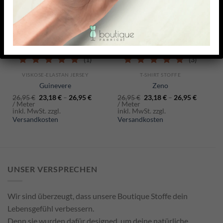
(1)
(3)
5.00
out of 5
5.00
out of 5
VISKOSE-ELASTAN JERSEY
T-SHIRT STOFFE
Guinevere
Zeno
26,95
€
23,18
€
–
26,95
€
26,95
€
23,18
€
–
26,95
€
/ Meter
/ Meter
inkl. MwSt. zzgl.
inkl. MwSt. zzgl.
Versandkosten
Versandkosten
UNSER VERSPRECHEN
Wir sind überzeugt, dass unsere Boutique Stoffe dein
Lebensgefühl verbessern.
Denn sie wurden dafür designed, um deine natürliche