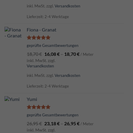
inkl. MwSt.
zzgl.
Versandkosten
Lieferzeit: 2-4 Werktage
Fiona - Granat
Bewertet
geprüfte Gesamtbewertungen
mit
5.00
18,70
€
16,08
€
–
18,70
€
von 5
/ Meter
inkl. MwSt. zzgl.
Versandkosten
inkl. MwSt.
zzgl.
Versandkosten
Lieferzeit: 2-4 Werktage
Yumi
Bewertet
geprüfte Gesamtbewertungen
mit
5.00
26,95
€
23,18
€
–
26,95
€
von 5
/ Meter
inkl. MwSt. zzgl.