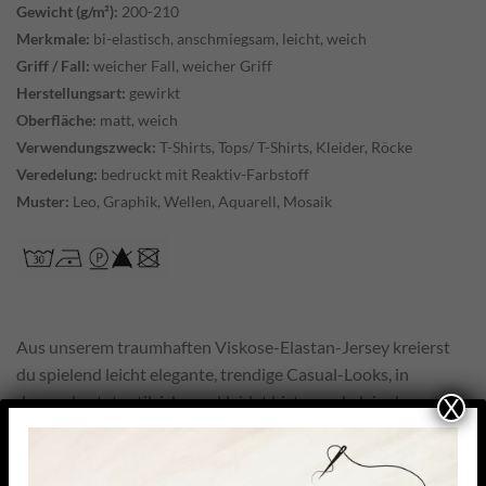
Gewicht (g/m²):
200-210
Merkmale:
bi-elastisch, anschmiegsam, leicht, weich
Griff / Fall:
weicher Fall, weicher Griff
Herstellungsart:
gewirkt
Oberfläche:
matt, weich
Verwendungszweck:
T-Shirts, Tops/ T-Shirts, Kleider, Röcke
Veredelung:
bedruckt mit Reaktiv-Farbstoff
Muster:
Leo, Graphik, Wellen, Aquarell, Mosaik
Aus unserem traumhaften Viskose-Elastan-Jersey kreierst
du spielend leicht elegante, trendige Casual-Looks, in
denen du stets stilsicher gekleidet bist – egal ob in der
X
Freizeit oder im Business. Dabei begeistert der Jersey
durch sein angenehm sanftes Tragegefühl auf der Haut,
selbst bei langem Tragen.