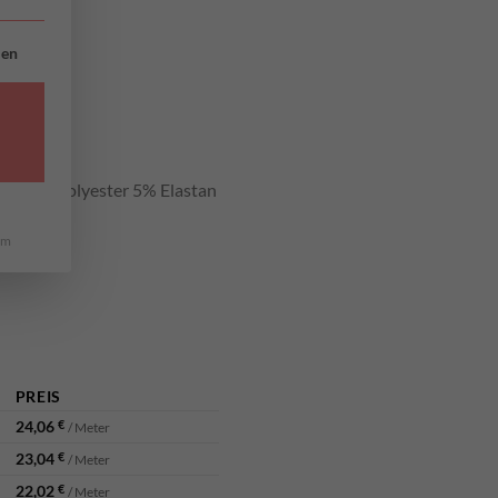
n
INWILLIGUNG ERTEILT WERDEN KANN. DIE ERSTE SERVICE-G
ien
ften
cs
se 20% Polyester 5% Elastan
um
PREIS
24,06
€
/ Meter
23,04
€
/ Meter
22,02
€
/ Meter