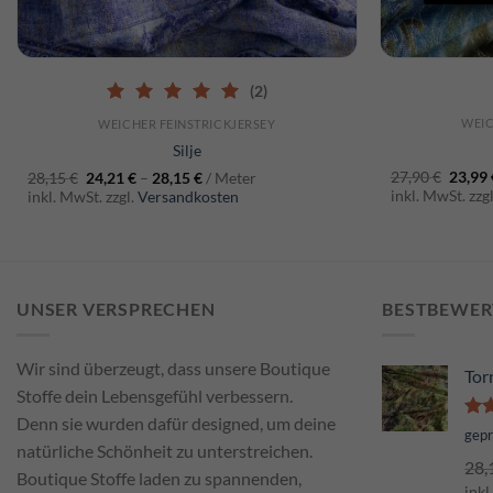
SCHNELLANSICHT
S
(2)
5.00
out of 5
WEIC
WEICHER FEINSTRICKJERSEY
Silje
27,90
€
23,99
28,15
€
24,21
€
–
28,15
€
/ Meter
inkl. MwSt. zzg
inkl. MwSt. zzgl.
Versandkosten
UNSER VERSPRECHEN
BESTBEWER
Wir sind überzeugt, dass unsere Boutique
Tor
Stoffe dein Lebensgefühl verbessern.
Denn sie wurden dafür designed, um deine
Bew
gep
natürliche Schönheit zu unterstreichen.
mi
28,
von
Boutique Stoffe laden zu spannenden,
inkl