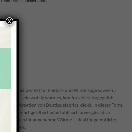
,
T-Shirt Stoffe
,
Kleiderstoffe
,
X
ickjersey ist perfekt für Herbst- und Wintertage sowie für
ert durch sein wohlig warmes, komfortables Tragegefühl.
ve Jersey-Kreation von Boutiquefabrics, die du in dieser Form
iche, wolle-artige Oberfläche fühlt sich unvergleichlich
orgt zugleich für angenehme Wärme – ideal für gemütliche,
hleren Tagen.