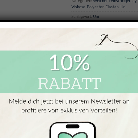
Kategorien:
Weicher Feinstrickjersey
Viskose-Polyester-Elastan
,
Uni
Schlagwort:
Uni
Marke:
Boutiquefabrics
1)
Dieser traumhaft weiche Feinstr
kühle Sommerabende. Er begeist
Es handelt sich um eine exklusi
nirgendwo sonst findest. Die we
kuschelig auf der Haut an und s
stilvolle Kleidungsstücke an kü