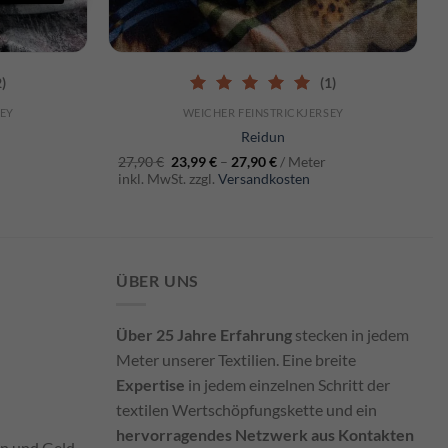
SCHNELLANSICHT
2)
(1)
5.00
out of 5
SEY
WEICHER FEINSTRICKJERSEY
Reidun
27,90
€
23,99
€
–
27,90
€
/ Meter
inkl. MwSt. zzgl.
Versandkosten
ÜBER UNS
Über 25 Jahre Erfahrung
stecken in jedem
Meter unserer Textilien. Eine breite
Expertise
in jedem einzelnen Schritt der
textilen Wertschöpfungskette und ein
hervorragendes Netzwerk aus Kontakten
en und Geld