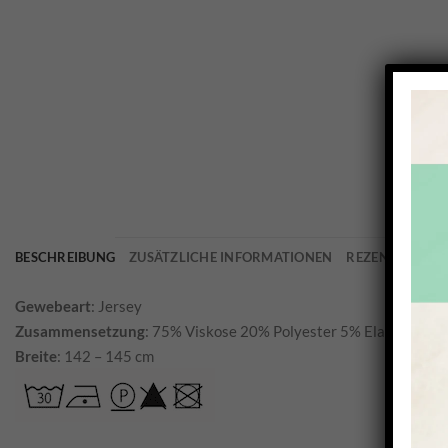
BESCHREIBUNG
ZUSÄTZLICHE INFORMATIONEN
REZENSIONEN (
Gewebeart
: Jersey
Zusammensetzung
: 75% Viskose 20% Polyester 5% Elastan
Breite
: 142 – 145 cm