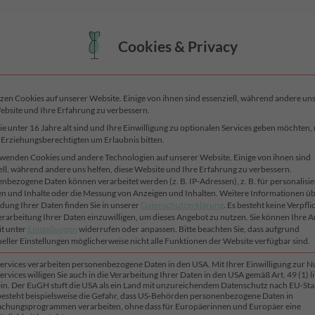
Cookies & Privacy
zen Cookies auf unserer Website. Einige von ihnen sind essenziell, während andere uns
ebsite und Ihre Erfahrung zu verbessern.
SHOP
NEUHEITEN
STOFFE
SONDERSTOFFE
SAISON
e unter 16 Jahre alt sind und Ihre Einwilligung zu optionalen Services geben möchten
e Erziehungsberechtigten um Erlaubnis bitten.
wenden Cookies und andere Technologien auf unserer Website. Einige von ihnen sind
ell, während andere uns helfen, diese Website und Ihre Erfahrung zu verbessern.
START
/
JERSEY
/
WEICHER FEI
nbezogene Daten können verarbeitet werden (z. B. IP-Adressen), z. B. für personalisie
n und Inhalte oder die Messung von Anzeigen und Inhalten.
Weitere Informationen üb
Bea – Marine
ung Ihrer Daten finden Sie in unserer
Datenschutzerklärung
.
Es besteht keine Verpfli
Verarbeitung Ihrer Daten einzuwilligen, um dieses Angebot zu nutzen.
Sie können Ihre 
it unter
Einstellungen
widerrufen oder anpassen.
Bitte beachten Sie, dass aufgrund
ueller Einstellungen möglicherweise nicht alle Funktionen der Website verfügbar sind.
25,60
€
/ Meter
Services verarbeiten personenbezogene Daten in den USA. Mit Ihrer Einwilligung zur 
inkl. MwSt. zzgl.
Versandkosten
ervices willigen Sie auch in die Verarbeitung Ihrer Daten in den USA gemäß Art. 49 (1) lit
n. Der EuGH stuft die USA als ein Land mit unzureichendem Datenschutz nach EU-St
 besteht beispielsweise die Gefahr, dass US-Behörden personenbezogene Daten in
einzigartiger Kuschelfaktor
chungsprogrammen verarbeiten, ohne dass für Europäerinnen und Europäer eine