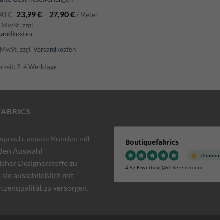
t
5.00
90
€
23,99
€
–
27,90
€
 5
/ Meter
. MwSt. zzgl.
sandkosten
. MwSt.
zzgl.
Versandkosten
erzeit: 2-4 Werktage
FABRICS
nspruch, unsere Kunden mit
Boutiquefabrics
nden Auswahl
Unabhän
cher Designerstoffe zu
4.92 Bewertung
(461 Rezensionen)
 sie ausschließlich mit
itzenqualität zu versorgen.