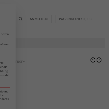
0
ANMELDEN
WARENKORB /
0,00
€
 helfen,
, müssen
NSTRICKJERSEY
rte
er die
chtung,
Auswahl
Nutzung
. a
andards