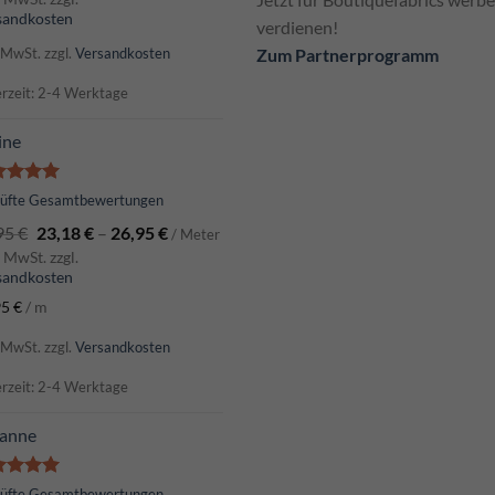
sandkosten
verdienen!
. MwSt.
zzgl.
Versandkosten
Zum Partnerprogramm
erzeit: 2-4 Werktage
ine
ertet
rüfte Gesamtbewertungen
t
5.00
95
€
23,18
€
–
26,95
€
 5
/ Meter
. MwSt. zzgl.
sandkosten
95
€
/
m
. MwSt.
zzgl.
Versandkosten
erzeit: 2-4 Werktage
anne
ertet
rüfte Gesamtbewertungen