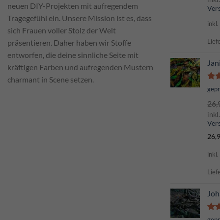
neuen DIY-Projekten mit aufregendem
Ver
Tragegefühl ein. Unsere Mission ist es, dass
inkl
sich Frauen voller Stolz der Welt
Lief
präsentieren. Daher haben wir Stoffe
entworfen, die deine sinnliche Seite mit
Jan
kräftigen Farben und aufregenden Mustern
charmant in Scene setzen.
Bew
gep
mi
26,
von
inkl
Ver
26,
inkl
Lief
Joh
Bew
gep