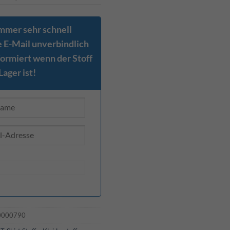
immer sehr schnell
e E-Mail unverbindlich
nformiert wenn der Stoff
Lager ist!
0000790