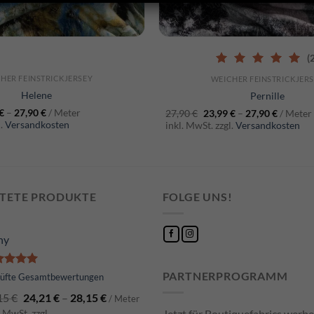
CHNELLANSICHT
SCHNELLANSICHT
(
5.00
out of 5
HER FEINSTRICKJERSEY
WEICHER FEINSTRICKJER
Helene
Pernille
€
–
27,90
€
/ Meter
27,90
€
23,99
€
–
27,90
€
/ Meter
l.
Versandkosten
inkl. MwSt. zzgl.
Versandkosten
TETE PRODUKTE
FOLGE UNS!
ny
PARTNERPROGRAMM
ertet
rüfte Gesamtbewertungen
t
5.00
15
€
24,21
€
–
28,15
€
 5
/ Meter
. MwSt. zzgl.
Jetzt für Boutiquefabrics werb