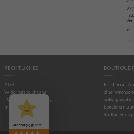
mi
27,
von
inkl
Ver
inkl
Lief
RECHTLICHES
BOUTIQUE 
AGB
Es ist unser A
Widerrufsbelehrung
einer wachse
Datenschutzbelehrung
außergewöhnli
Impressum
begeistern und
Stoffen von Sp
Unabhängig geprüft